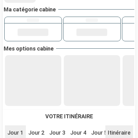
Ma catégorie cabine
Mes options cabine
VOTRE ITINÉRAIRE
Jour 1
Jour 2
Jour 3
Jour 4
Jour 5
Itinéraire
Jour 6
J