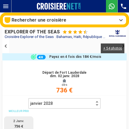
Rechercher une croisière
EXPLORER OF THE SEAS
Croisière Explorer of the Seas : Bahamas, Haïti, République Dominicaine, États-Unis au départ de Fort Lauderdale
+ 54 photos
Nos destinations
Payez en 4 fois dès
184 €
/mois
Mois de départ
Départ de Fort Lauderdale
dim. 02 janv. 2028
Ports
Compagnies
dès
736 €
Rechercher
janvier 2028
MEILLEUR PRIX
2 Janv.
736 €