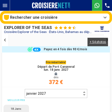
Rechercher une croisière
EXPLORER OF THE SEAS
Croisière Explorer of the Seas : États-Unis, Bahamas au départ de Port Canaveral
+ 54 photos
Nos destinations
Payez en 4 fois dès
93 €
/mois
Mois de départ
Prix imbattable!
Départ de Port Canaveral
Ports
Compagnies
lun. 18 janv. 2027
dès
Rechercher
372 €
janvier 2027
MEILLEUR PRIX
18 Janv.