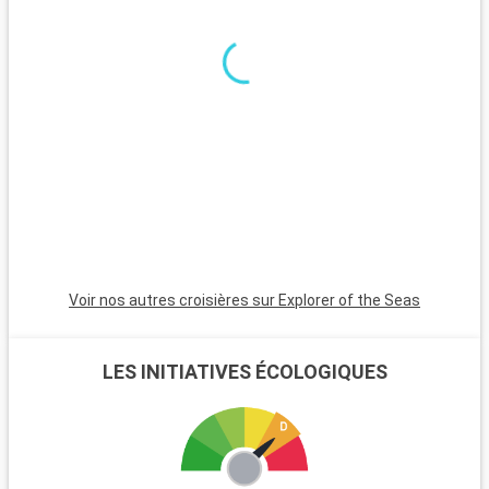
des moments inoubliables pour tous les âges. Orlando offre
aussi une grande variété d'activités, allant de spectacles en
direct et centres commerciaux à des terrains de golf et une
gastronomie variée. Pour une journée plus tranquille, les
jardins botaniques et musées d'Orlando sont des alternatives
enrichissantes aux parcs à thème.
Voir nos autres croisières sur Explorer of the Seas
LES INITIATIVES ÉCOLOGIQUES