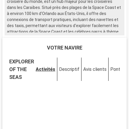
croisière du monde, est un hub majeur pour les croisières
dans les Caraïbes. Situé près des plages de la Space Coast et
à environ 100 km d'Orlando aux États-Unis, il offre des
connexions de transport pratiques, incluant des navettes et
des taxis, permettant aux visiteurs d'explorer facilement les
attractions de la Space Coast et les célèbres parcs à thème
d'Orlando.
VOTRE NAVIRE
Que visiter à Port Canaveral et aux alentours ?
Port Canaveral est le point de départ pour une variété
EXPLORER
d'expériences, des plages paisibles aux aventures spatiales.
Le Kennedy Space Center Visitor Complex est une étape
OF THE
Activités
Descriptif
Avis clients
Ponts
C
essentielle pour les passionnés de l'espace. Les plages de la
SEAS
Space Coast, comme Cocoa Beach, offrent détente, activités
nautiques et plaisir sous le soleil de Floride. L'Exploration
Tower, avec ses expositions sur l'environnement local et ses
vues panoramiques, est également remarquable.
Que visiter à Orlando ?
Orlando, à une courte distance en voiture de Port Canaveral,
est célèbre pour ses parcs à thème et attractions. Walt
Disney World Resort et Universal Studios Florida promettent