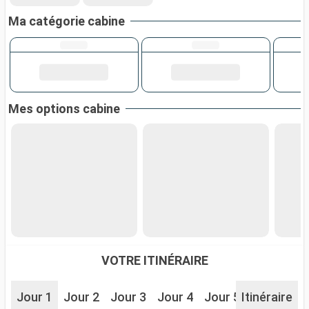
Ma catégorie cabine
Mes options cabine
VOTRE ITINÉRAIRE
Jour 1
Jour 2
Jour 3
Jour 4
Jour 5
Itinéraire
Jour 6
J