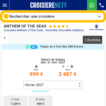
Rechercher une croisière
ANTHEM OF THE SEAS
Croisière Anthem of the Seas : Australie, Nouvelle-Calédonie, Vanuatu au départ de Sydney
+ 86 photos
Nos destinations
Payez en 4 fois dès
250 €
/mois
Mois de départ
Départ de Sydney
dim. 21 févr. 2027
Ports
Compagnies
+
dès
dès
999 €
2 487 €
Rechercher
février 2027
MEILLEUR PRIX
11 Déc.
21 Févr.
1 229 €
999 €