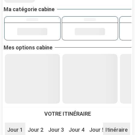
Ma catégorie cabine
Mes options cabine
VOTRE ITINÉRAIRE
Jour 1
Jour 2
Jour 3
Jour 4
Jour 5
Itinéraire
Jour 6
J