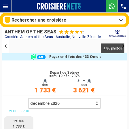
Rechercher une croisière
ANTHEM OF THE SEAS
Croisière Anthem of the Seas : Australie, Nouvelle-Zélande au départ de Sydney
+ 86 photos
Nos destinations
Payez en 4 fois dès
433 €
/mois
Mois de départ
Départ de Sydney
sam. 19 déc. 2026
Ports
Compagnies
+
dès
dès
1 733 €
3 621 €
Rechercher
décembre 2026
MEILLEUR PRIX
19 Déc.
1 733 €