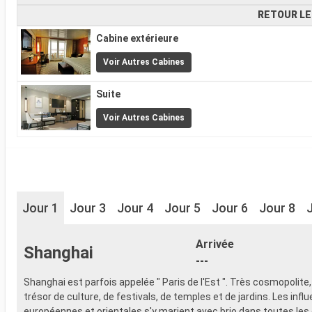
RETOUR LE
Cabine extérieure
Voir Autres Cabines
Suite
Voir Autres Cabines
Jour 1
Jour 3
Jour 4
Jour 5
Jour 6
Jour 8
Arrivée
Shanghai
---
Shanghai est parfois appelée " Paris de l'Est ". Très cosmopolite, l
trésor de culture, de festivals, de temples et de jardins. Les infl
européennes et orientales s'y marient avec brio dans toutes les