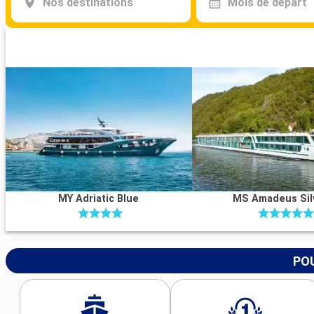
Nos destinations
Mois de départ
MY Adriatic Blue
MS Amadeus Silv
POU