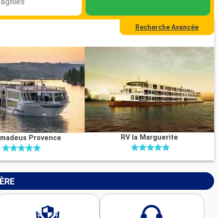
agnies
Recherche Avancée
RV la Marguerite
madeus Provence
IÈRE