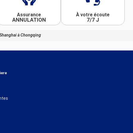
Assurance
À votre écoute
ANNULATION
7/7 J
de Shanghai à Chongqing
iere
ntes