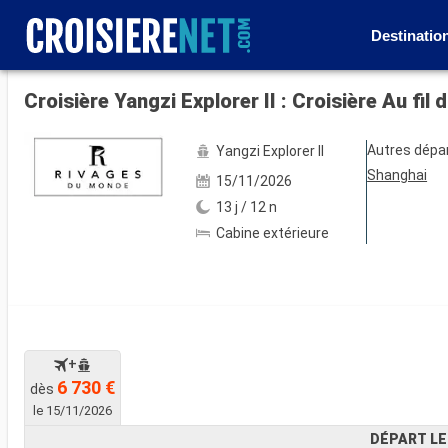
Destinatio
Voir les 12 autres photos
Croisière Yangzi Explorer II : Croisière Au f
Autres dépa
Yangzi Explorer II
Shanghai
15/11/2026
13 j / 12 n
Cabine extérieure
+
6 730 €
dès
le 15/11/2026
DÉPART LE