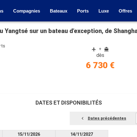
ns
Compagnies
Bateaux
Ports
Luxe
Offres
il du Yangtsé sur un bateau d’exception, de Shang
rts
+
dès
6 730 €
DATES ET DISPONIBILITÉS
Dates précédentes
15/11/2026
14/11/2027