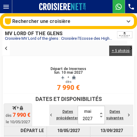
Rechercher une croisière
MV LORD OF THE GLENS
Croisière MV Lord of the glens : Croisière l'Ecosse des Highlands sur un bateau de légende au départ de Inverness
+ 5 photos
Nos destinations
Mois de départ
Départ de Inverness
lun. 10 mai 2027
+
dès
Ports
Compagnies
7 990 €
Rechercher
DATES ET DISPONIBILITÉS
+
mai
Dates
Dates
7 990 €
dès
précédentes
suivantes
2027
le 10/05/2027
DÉPART LE
10/05/2027
13/09/2027