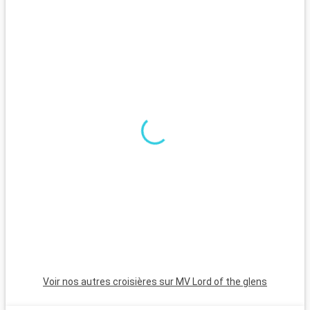
prendre des photos de plantes variées.
p
Voir nos autres croisières sur MV Lord of the glens