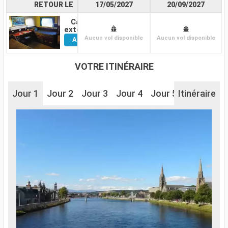
RETOUR LE
17/05/2027
20/09/2027
Cabine
Voir
extérieure
Aucun vol disponible
Aucun vol disponible
Autres
Cabines
VOTRE ITINÉRAIRE
Jour 1
Jour 2
Jour 3
Jour 4
Jour 5
Itinéraire
Jour 6
J