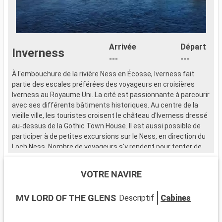
Arrivée
Départ
Inverness
---
---
À l'embouchure de la rivière Ness en Écosse, Iverness fait
À
partie des escales préférées des voyageurs en croisières
p
Iverness au Royaume Uni. La cité est passionnante à parcourir
I
avec ses différents bâtiments historiques. Au centre de la
a
vieille ville, les touristes croisent le château d'Iverness dressé
v
au-dessus de la Gothic Town House. Il est aussi possible de
a
participer à de petites excursions sur le Ness, en direction du
p
Loch Ness. Nombre de voyageurs s'y rendent pour tenter de
L
voir le monstre Nessie. La ville dispose de différents lieux que
v
l'on s'empresse de visiter au détour d'une croisiere Ivernes.
l
VOTRE NAVIRE
Une étape au Titanic Inverness Maritime Museum est
U
conseillée aux passionnés d'histoire. Ici, l'on peut explorer une
c
MV LORD OF THE GLENS
Descriptif
Cabines
réplique du Titanic ainsi que d'autres navires, comme le sous-
r
marin Nautile. Ceux qui cherchent un peu de tranquillité se
m
rendront à l'Inverness Botanic Gardens. Le parc est idéal pour
r