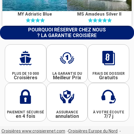
MY Adriatic Blue
MS Amadeus Silver II
POURQUOI RÉSERVER CHEZ NOUS
? LA GARANTIE CROISIÈRE
PLUS DE 10 000
LA GARANTIE DU
FRAIS DE DOSSIER
Croisières
Meilleur Prix
Gratuits
PAIEMENT SÉCURISÉ
ASSURANCE
À VOTRE ÉCOUTE
en 4 fois
annulation
7/7 j
Croisières www.croisierenet.com
Croisières Europe du Nord