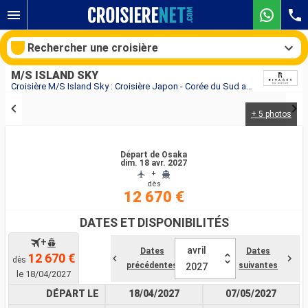
Rechercher une croisière
M/S ISLAND SKY
Croisière M/S Island Sky : Croisière Japon - Corée du Sud au départ de Osaka
+ 5 photos
Nos destinations
Mois de départ
Départ de Osaka
dim. 18 avr. 2027
+
dès
Ports
Compagnies
12 670 €
Rechercher
DATES ET DISPONIBILITÉS
+
avril
Dates
Dates
12 670 €
dès
précédentes
suivantes
2027
le 18/04/2027
DÉPART LE
18/04/2027
07/05/2027