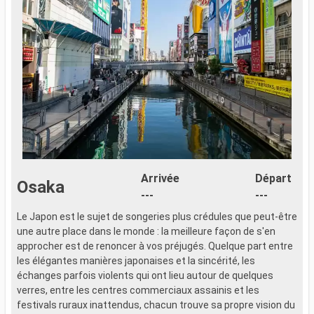
Arrivée
Départ
Osaka
---
---
Le Japon est le sujet de songeries plus crédules que peut-être
L
une autre place dans le monde : la meilleure façon de s'en
u
approcher est de renoncer à vos préjugés. Quelque part entre
a
les élégantes manières japonaises et la sincérité, les
l
échanges parfois violents qui ont lieu autour de quelques
é
verres, entre les centres commerciaux assainis et les
v
festivals ruraux inattendus, chacun trouve sa propre vision du
f