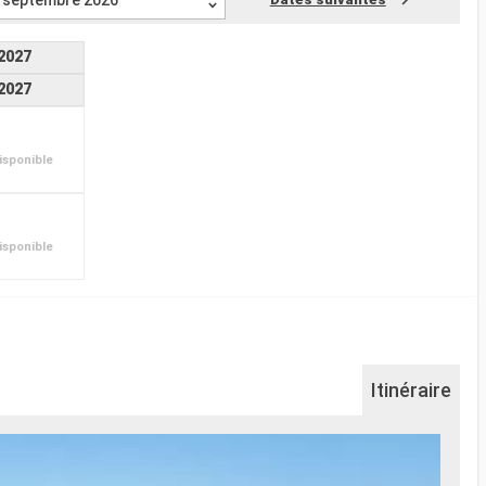
septembre 2026
2027
2027
isponible
isponible
Itinéraire
Li