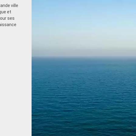
ande ville
que et
pour ses
aissance