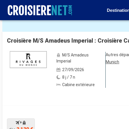
Destinatio
Voir les 5 autres photos
Croisière M/S Amadeus Imperial : Croisière C
Autres dépa
M/S Amadeus
Imperial
Munich
27/09/2026
8 j / 7 n
Cabine extérieure
+