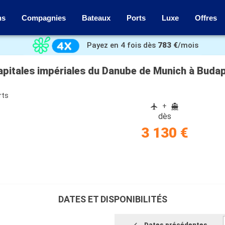
ns
Compagnies
Bateaux
Ports
Luxe
Offres
Payez en 4 fois dès
783 €
/mois
apitales impériales du Danube de Munich à Buda
rts
+
dès
3 130 €
DATES ET DISPONIBILITÉS
Dates précédentes