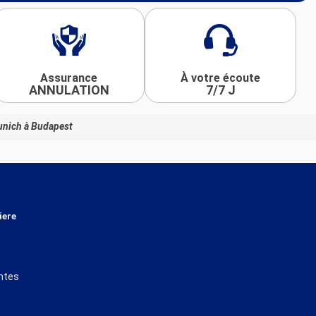
Assurance
À votre écoute
ANNULATION
7/7 J
unich à Budapest
iere
ntes