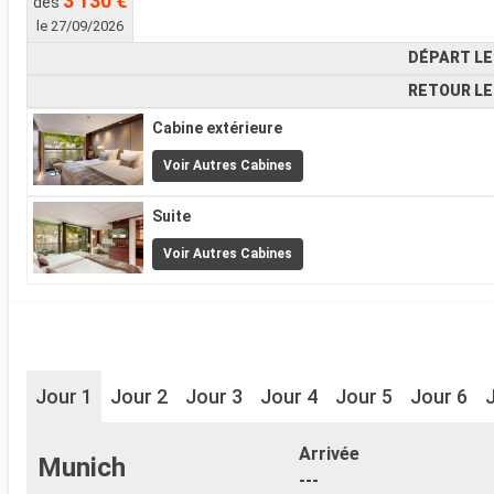
3 130 €
dès
le 27/09/2026
DÉPART LE
RETOUR LE
Cabine extérieure
Voir Autres Cabines
Suite
Voir Autres Cabines
Jour 1
Jour 2
Jour 3
Jour 4
Jour 5
Jour 6
Arrivée
Munich
---