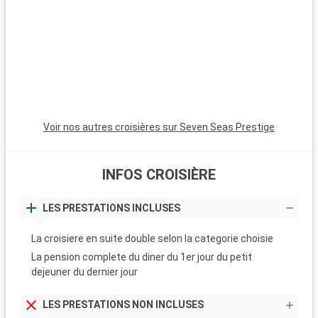
les plongeurs, les récifs coralliens de Key Largo offrent une
expérience sous-marine inoubliable. Ces destinations autour
de Miami révèlent la beauté naturelle et la diversité culturelle
de la région.
Voir nos autres croisières sur Seven Seas Prestige
INFOS CROISIÈRE
LES PRESTATIONS INCLUSES
La croisiere en suite double selon la categorie choisie
La pension complete du diner du 1er jour du petit
dejeuner du dernier jour
LES PRESTATIONS NON INCLUSES