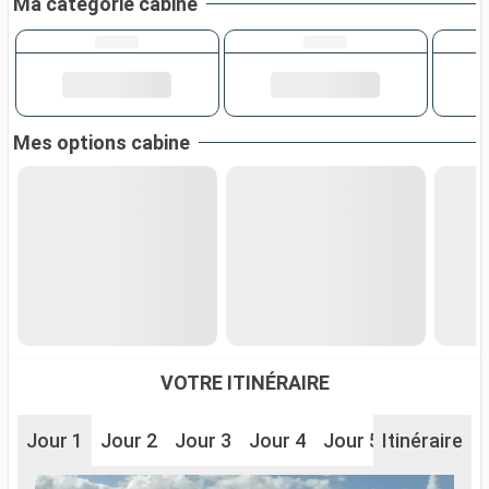
Ma catégorie cabine
Mes options cabine
VOTRE ITINÉRAIRE
Jour 1
Jour 2
Jour 3
Jour 4
Jour 5
Itinéraire
Jour 6
J