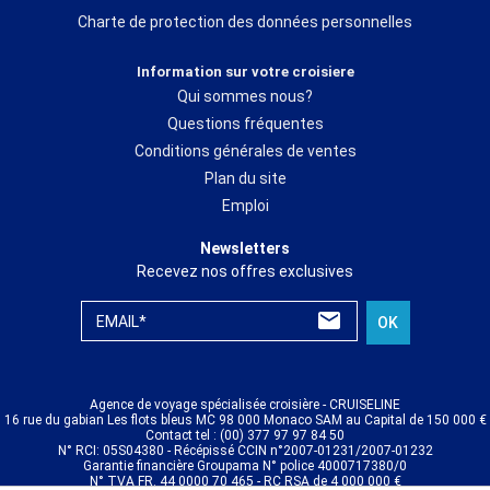
Charte de protection des données personnelles
Information sur votre croisiere
Qui sommes nous?
Questions fréquentes
Conditions générales de ventes
Plan du site
Emploi
Newsletters
Recevez nos offres exclusives
EMAIL*
OK
Agence de voyage spécialisée croisière - CRUISELINE
16 rue du gabian Les flots bleus MC 98 000 Monaco SAM au Capital de 150 000 €
Contact tel : (00) 377 97 97 84 50
N° RCI: 05S04380 - Récépissé CCIN n°2007-01231/2007-01232
Garantie financière Groupama N° police 4000717380/0
N° TVA FR. 44 0000 70 465 - RC RSA de 4 000 000 €