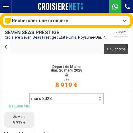
Rechercher une croisière
SEVEN SEAS PRESTIGE
Croisière Seven Seas Prestige : États-Unis, Royaume-Uni, Portugal, Espagne au départ de Miami
+ 45 photos
Nos destinations
Mois de départ
Départ de Miami
dim. 26 mars 2028
dès
Ports
Compagnies
8 919 €
Rechercher
mars 2028
MEILLEUR PRIX
26 Mars
8 919 €