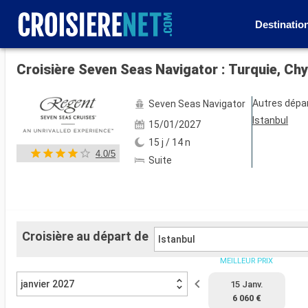
Destinatio
Voir les 68 autres photos
Croisière Seven Seas Navigator : Turquie, Chy
Autres dépa
Seven Seas Navigator
Istanbul
15/01/2027
15 j / 14 n
4.0/5
Suite
Croisière au départ de
Istanbul
MEILLEUR PRIX
janvier 2027
15 Janv.
6 060 €