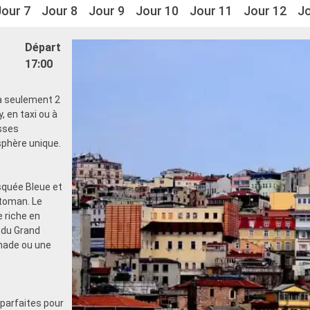
Jour 7
Jour 8
Jour 9
Jour 10
Jour 11
Jour 12
Jo
Départ
17:00
t à seulement 2
, en taxi ou à
esses
sphère unique.
squée Bleue et
toman. Le
 riche en
 du Grand
nade ou une
 parfaites pour