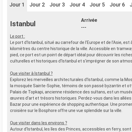
Jour 1
Jour 2
Jour 3
Jour 4
Jour 5
Jour 6
Arrivée
Istanbul
---
Le port :
Le port d'Istanbul, situé au carrefour de l'Europe et de l'Asie, es
kilomètres du centre historique de la ville. Accessible en tramway
pied, ce port est un point de départ idéal pour découvrir les rich
culturelles et historiques d'Istanbul et s'imprégner de son atmo
Que visiter à Istanbul ?
Explorez les merveilles architecturales d'Istanbul, comme la Mo
la mosquée Sainte-Sophie, témoins de son passé byzantin et ot
Palais de Topkapi, ancienne résidence des sultans, est un musée
œuvres d'art et trésors historiques. Perdez-vous dans les allées
Bazar pour une expérience de shopping authentique. Une prome
croisière sur le Bosphore offre une vue splendide sur la ville.
Que visiter dans les environs ?
Autour d'Istanbul, les îles des Princes, accessibles en ferry, sont