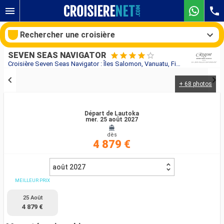
Rechercher une croisière
SEVEN SEAS NAVIGATOR
Croisière Seven Seas Navigator : Îles Salomon, Vanuatu, Fidji (Îles) au départ de Lautoka
+ 68 photos
Nos destinations
Mois de départ
Départ de Lautoka
mer. 25 août 2027
dès
Ports
Compagnies
4 879 €
Rechercher
août 2027
MEILLEUR PRIX
25 Août
4 879 €