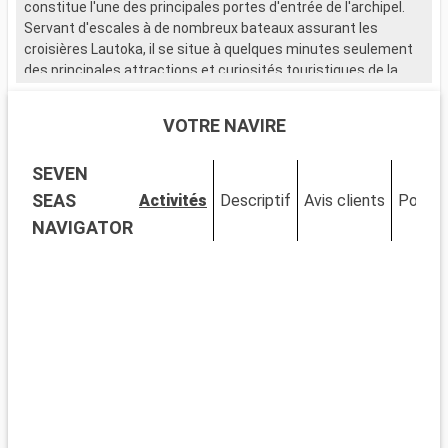
constitue l'une des principales portes d'entrée de l'archipel.
Servant d'escales à de nombreux bateaux assurant les
croisières Lautoka, il se situe à quelques minutes seulement
des principales attractions et curiosités touristiques de la
ville. Il existe plusieurs façons de s'amuser et de se détendre
pendant la croisiere Lautoka. Pour les amateurs des plaisirs
VOTRE NAVIRE
des mers, la plongée sous-marine et le snorkeling sont une
expérience inoubliable. En famille ou entre amis, la balade
SEVEN
dans le marché très animé de Lautoka offre un aperçu du
charme de la destination. Visiter le Lautoka Sugar Mill et
SEAS
Activités
Descriptif
Avis clients
Ponts
prendre le petit train touristique sont deux autres alternatives
NAVIGATOR
pour profiter pleinement de l'escale.