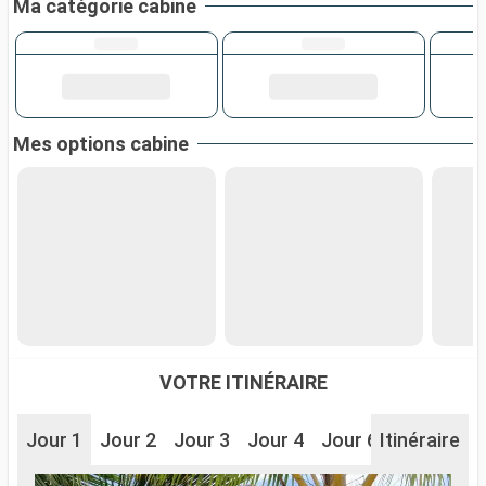
Ma catégorie cabine
Mes options cabine
VOTRE ITINÉRAIRE
Jour 1
Jour 2
Jour 3
Jour 4
Jour 6
Itinéraire
Jour 7
J