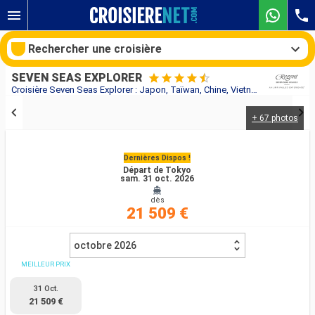
Rechercher une croisière
SEVEN SEAS EXPLORER
Croisière Seven Seas Explorer : Japon, Taïwan, Chine, Vietnam, Singapour, Thaïlande au départ de Tokyo
+ 67 photos
Nos destinations
Mois de départ
Dernières Dispos !
Départ de Tokyo
sam. 31 oct. 2026
Ports
Compagnies
dès
21 509 €
Rechercher
octobre 2026
MEILLEUR PRIX
31 Oct.
21 509 €