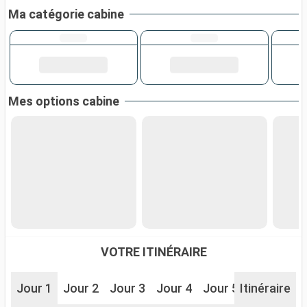
Ma catégorie cabine
Mes options cabine
VOTRE ITINÉRAIRE
Jour 1
Jour 2
Jour 3
Jour 4
Jour 5
Itinéraire
Jour 6
J