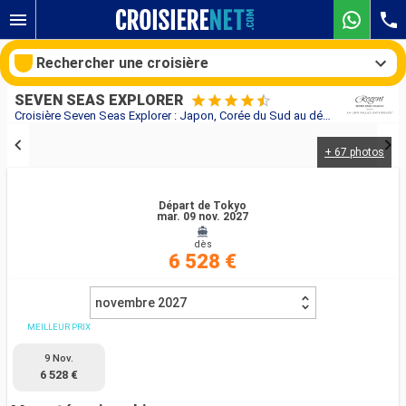
Rechercher une croisière
SEVEN SEAS EXPLORER
Croisière Seven Seas Explorer : Japon, Corée du Sud au départ de Tokyo
+ 67 photos
Nos destinations
Mois de départ
Départ de Tokyo
mar. 09 nov. 2027
dès
Ports
Compagnies
6 528 €
Rechercher
novembre 2027
MEILLEUR PRIX
9 Nov.
6 528 €