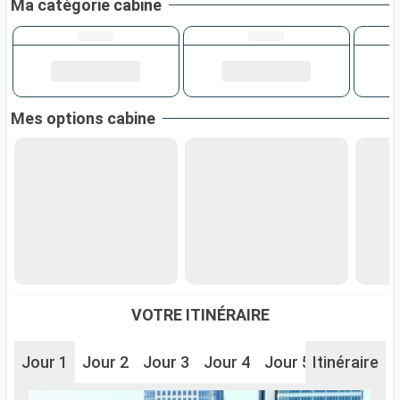
Ma catégorie cabine
Mes options cabine
VOTRE ITINÉRAIRE
Jour 1
Jour 2
Jour 3
Jour 4
Jour 5
Itinéraire
Jour 6
J