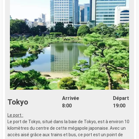
Arrivée
Départ
Tokyo
8:00
19:00
Le port :
E
Le port de Tokyo, situé dans la baie de Tokyo, est à environ 10
d
kilomètres du centre de cette mégapole japonaise. Avec un
r
accès aisé grâce aux trains et bus, ce port est un point de
d