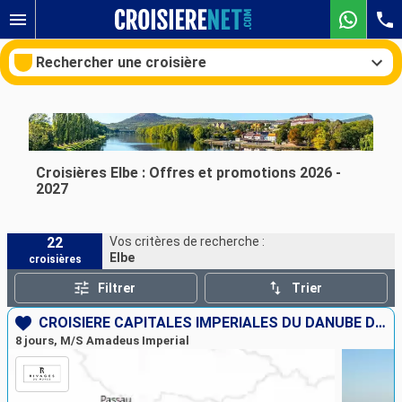
Rechercher une croisière
Nos destinations
Croisières Elbe : Offres et promotions 2026 -
2027
Mois de départ
22
Vos critères de recherche :
Ports
Compagnies
Elbe
croisières
Rechercher
Filtrer
Trier
CROISIÈRE CAPITALES IMPÉRIALES DU DANUBE DE BUDAPEST À MUNICH
8 jours, M/S Amadeus Imperial