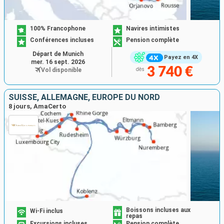
100% Francophone
Navires intimistes
Conférences incluses
Pension complète
Départ de Munich
Payez en 4X
mer. 16 sept. 2026
3 740 €
Vol disponible
dès
SUISSE, ALLEMAGNE, EUROPE DU NORD
8 jours, AmaCerto
Boissons incluses aux
Wi-Fi inclus
repas
Excursions incluses
Pension complète