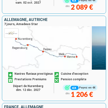
Payez en 4X
sam. 02 oct. 2027
2 089 €
dès
ALLEMAGNE, AUTRICHE
7 jours, Amadeus Star
Navires fluviaux prestigieux
Cuisine d'exception
Prestations Premiums
Pension complète
Départ de Nuremberg
Payez en 4X
dim. 12 déc. 2027
1 206 €
dès
FRANCE, ALLEMAGNE