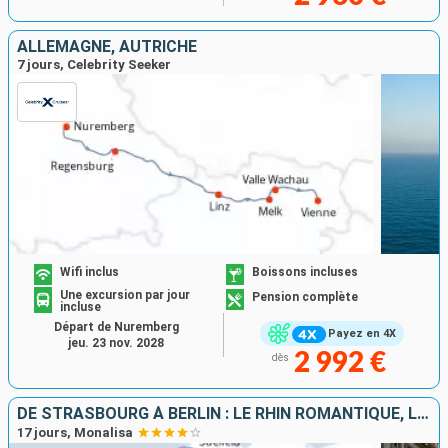
ALLEMAGNE, AUTRICHE
7 jours, Celebrity Seeker
Wifi inclus
Boissons incluses
Une excursion par jour
Pension complète
incluse
Départ de Nuremberg
Payez en 4X
jeu. 23 nov. 2028
2 992 €
dès
DE STRASBOURG À BERLIN : LE RHIN ROMANTIQUE, LA HOLLANDE ET L'ELBE EN CROISIÈRE
17 jours, Monalisa