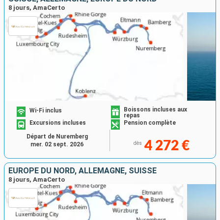
8 jours, AmaCerto
Boissons incluses aux
Wi-Fi inclus
repas
Excursions incluses
Pension complète
Départ de Nuremberg
4 272 €
dès
mer. 02 sept. 2026
EUROPE DU NORD, ALLEMAGNE, SUISSE
8 jours, AmaCerto