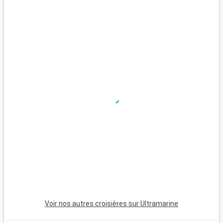
d
Q
A
r
o
f
v
p
Voir nos autres croisières sur Ultramarine