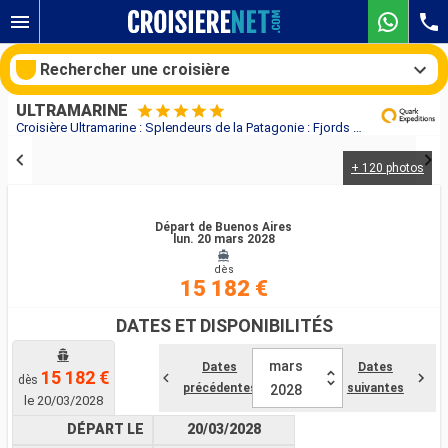
Rechercher une croisière
ULTRAMARINE
Croisière Ultramarine : Splendeurs de la Patagonie : Fjords Chiliens et Torres del Paine au départ de Buenos Aires
+ 120 photos
Nos destinations
Mois de départ
Départ de Buenos Aires
lun. 20 mars 2028
dès
Ports
Compagnies
15 182 €
Rechercher
DATES ET DISPONIBILITÉS
mars
Dates
Dates
15 182 €
dès
précédentes
suivantes
2028
le 20/03/2028
DÉPART LE
20/03/2028