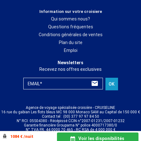
Information sur votre croisiere
Qui sommes nous?
Questions fréquentes
Conditions générales de ventes
Plan du site
Emploi
Newsletters
Recevez nos offres exclusives
EMAIL*
OK
Agence de voyage spécialisée croisière - CRUISELINE
16 rue du gabian Les flots bleus MC 98 000 Monaco SAM au Capital de 150 000 €
Contact tel : (00) 377 97 97 84 50
N° RCI: 05S04380 - Récépissé CCIN n°2007-01231/2007-01232
Garantie financière Groupama N° police 4000717380/0
N° TVA FR. 44 0000 70 465 - RC RSA de 4 000 000 €
© CRUISELINE 2026 - all rights reserved
1084 € /nuit
Voir les disponibilités