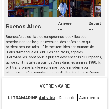
Arrivée
Départ
Buenos Aires
---
---
Buenos Aires est la plus européennes des villes sud-
L
américaines : de longues avenues, des cafés chics qui
S
bordent ses trottoirs ... Elle méritent bien son surnom de
p
"Paris d'Amérique du Sud". Les habitants, appelés
d
"Portofeà±os" sont pour la plupart descendants d'Européens,
v
qui se sont installés à Buenos Aires dans les années 1880. Ils
c
ont transformé la ville en une métropole moderne où
u
shopping, soirées mondaines et paillettes font bon ménage !
Q
U
VOTRE NAVIRE
d
e
ULTRAMARINE
Activités
Descriptif
Avis clients
Pon
f
p
é