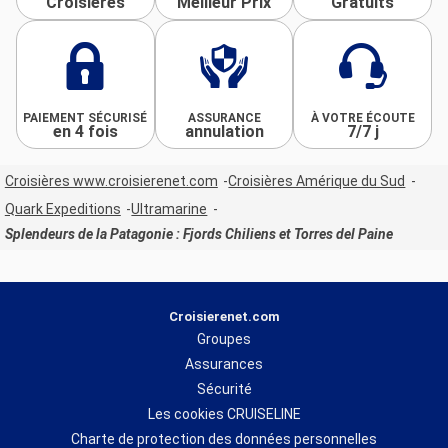
Croisières
Meilleur Prix
Gratuits
PAIEMENT SÉCURISÉ
ASSURANCE
À VOTRE ÉCOUTE
en 4 fois
annulation
7/7 j
Croisières www.croisierenet.com
Croisières Amérique du Sud
Quark Expeditions
Ultramarine
Splendeurs de la Patagonie : Fjords Chiliens et Torres del Paine
Croisierenet.com
Groupes
Assurances
Sécurité
Les cookies CRUISELINE
Charte de protection des données personnelles