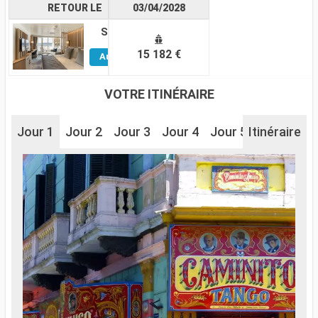
RETOUR LE
03/04/2028
Suite
Voir
15 182 €
Autres
Cabines
VOTRE ITINÉRAIRE
Jour 1
Jour 2
Jour 3
Jour 4
Jour 5
Itinéraire
Jour 6
J