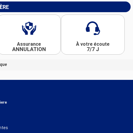
IÈRE
Assurance
À votre écoute
ANNULATION
7/7 J
ique
iere
ntes