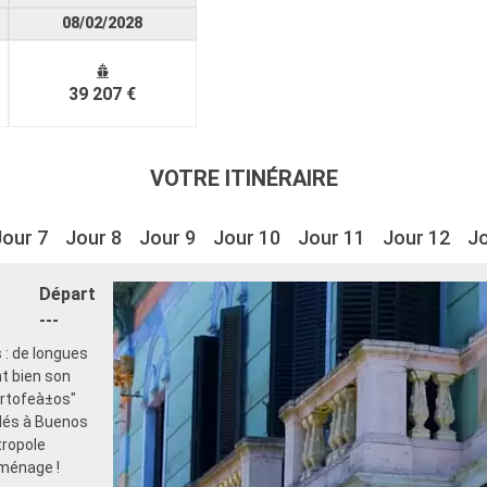
08/02/2028
39 207 €
VOTRE ITINÉRAIRE
Jour 7
Jour 8
Jour 9
Jour 10
Jour 11
Jour 12
Jo
Départ
---
 : de longues
nt bien son
ortofeà±os"
llés à Buenos
tropole
 ménage !