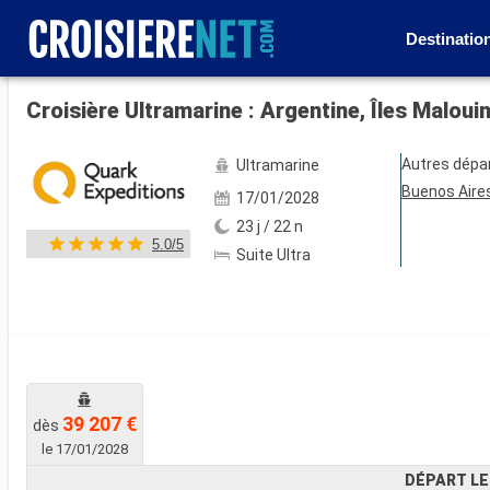
Destinatio
Voir les 120 autres photos
Croisière Ultramarine : Argentine, Îles Malou
Autres dépa
Ultramarine
Buenos Aire
17/01/2028
23 j / 22 n
5.0/5
Suite Ultra
39 207 €
dès
le 17/01/2028
DÉPART LE