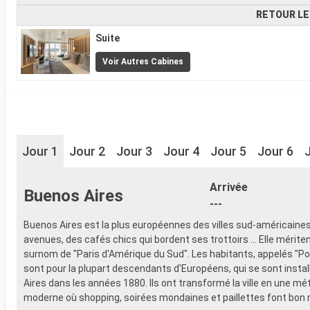
RETOUR LE
Suite
Voir Autres Cabines
Jour 1
Jour 2
Jour 3
Jour 4
Jour 5
Jour 6
Arrivée
Buenos Aires
---
Buenos Aires est la plus européennes des villes sud-américaines
avenues, des cafés chics qui bordent ses trottoirs ... Elle mérite
surnom de "Paris d'Amérique du Sud". Les habitants, appelés "P
sont pour la plupart descendants d'Européens, qui se sont insta
Aires dans les années 1880. Ils ont transformé la ville en une mé
moderne où shopping, soirées mondaines et paillettes font bon