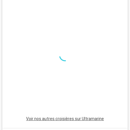
d
Q
A
r
o
f
v
p
Voir nos autres croisières sur Ultramarine