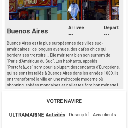
Arrivée
Départ
Buenos Aires
---
---
Buenos Aires est la plus européennes des villes sud-
L
américaines : de longues avenues, des cafés chics qui
S
bordent ses trottoirs ... Elle méritent bien son surnom de
p
"Paris d'Amérique du Sud". Les habitants, appelés
d
"Portofeà±os" sont pour la plupart descendants d'Européens,
v
qui se sont installés à Buenos Aires dans les années 1880. Ils
c
ont transformé la ville en une métropole moderne où
u
shopping, soirées mondaines et paillettes font bon ménage !
Q
U
VOTRE NAVIRE
d
e
ULTRAMARINE
Activités
Descriptif
Avis clients
Pon
f
p
é