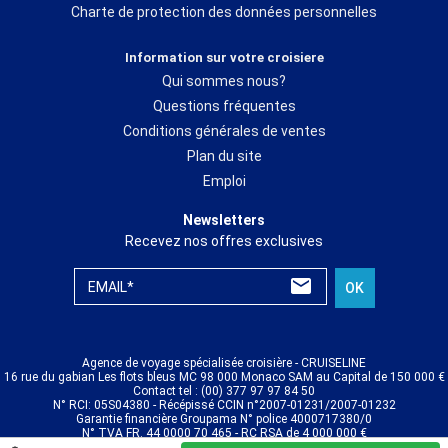
Charte de protection des données personnelles
Information sur votre croisiere
Qui sommes nous?
Questions fréquentes
Conditions générales de ventes
Plan du site
Emploi
Newsletters
Recevez nos offres exclusives
EMAIL*
OK
Agence de voyage spécialisée croisière - CRUISELINE
16 rue du gabian Les flots bleus MC 98 000 Monaco SAM au Capital de 150 000 €
Contact tel : (00) 377 97 97 84 50
N° RCI: 05S04380 - Récépissé CCIN n°2007-01231/2007-01232
Garantie financière Groupama N° police 4000717380/0
N° TVA FR. 44 0000 70 465 - RC RSA de 4 000 000 €
© CRUISELINE 2026 - all rights reserved