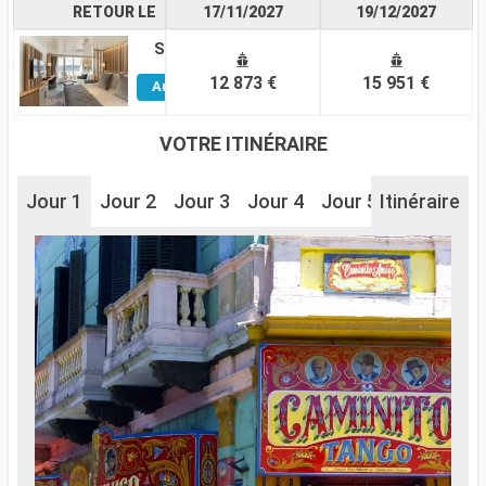
RETOUR LE
17/11/2027
19/12/2027
Suite
Voir
12 873 €
15 951 €
Autres
Cabines
VOTRE ITINÉRAIRE
Jour 1
Jour 2
Jour 3
Jour 4
Jour 5
Itinéraire
Jour 6
J