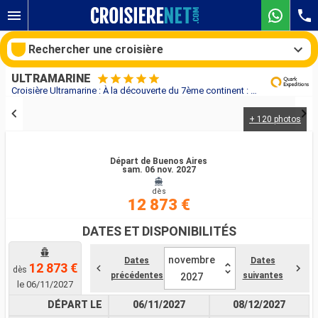
Rechercher une croisière
ULTRAMARINE
Croisière Ultramarine : À la découverte du 7ème continent : beauté sauvage de la Péninsule Antarctique au départ de Buenos Aires
+ 120 photos
Nos destinations
Mois de départ
Départ de Buenos Aires
sam. 06 nov. 2027
dès
Ports
Compagnies
12 873 €
Rechercher
DATES ET DISPONIBILITÉS
novembre
Dates
Dates
12 873 €
dès
précédentes
suivantes
2027
le 06/11/2027
DÉPART LE
06/11/2027
08/12/2027