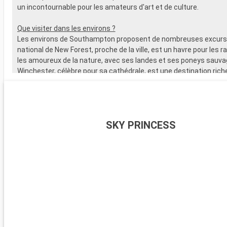
un incontournable pour les amateurs d'art et de culture.
Que visiter dans les environs ?
Les environs de Southampton proposent de nombreuses excursi
national de New Forest, proche de la ville, est un havre pour les 
les amoureux de la nature, avec ses landes et ses poneys sauva
Winchester, célèbre pour sa cathédrale, est une destination riche
L'île de Wight, accessible en ferry, est parfaite pour les amateurs 
offre de magnifiques plages. Les passionnés d'histoire peuvent
visiter Stonehenge, à moins d'une heure de route.
SKY PRINCESS