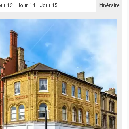
ur 13
Jour 14
Jour 15
Itinéraire
Po