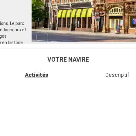
ons. Le parc
randonneurs et
ges.
 en histoire.
de voile et
 également
VOTRE NAVIRE
Activités
Descriptif