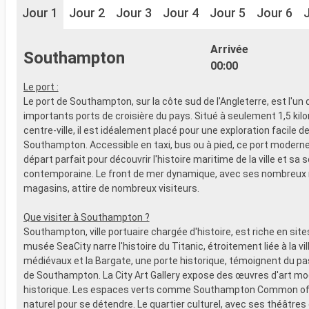
Jour 1
Jour 2
Jour 3
Jour 4
Jour 5
Jour 6
Arrivée
Southampton
00:00
Le port :
Le port de Southampton, sur la côte sud de l'Angleterre, est l'un 
importants ports de croisière du pays. Situé à seulement 1,5 kil
centre-ville, il est idéalement placé pour une exploration facile d
Southampton. Accessible en taxi, bus ou à pied, ce port moderne 
départ parfait pour découvrir l'histoire maritime de la ville et sa 
contemporaine. Le front de mer dynamique, avec ses nombreux 
magasins, attire de nombreux visiteurs.
Que visiter à Southampton ?
Southampton, ville portuaire chargée d'histoire, est riche en sites
musée SeaCity narre l'histoire du Titanic, étroitement liée à la vi
médiévaux et la Bargate, une porte historique, témoignent du p
de Southampton. La City Art Gallery expose des œuvres d'art mo
historique. Les espaces verts comme Southampton Common off
naturel pour se détendre. Le quartier culturel, avec ses théâtres 