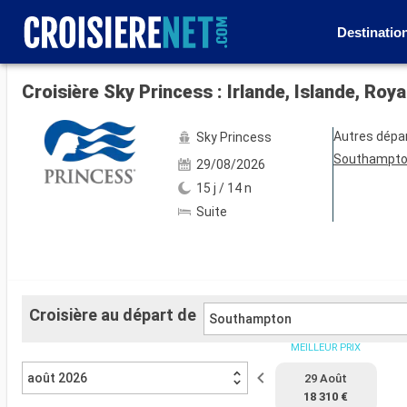
Destinatio
Voir les 17 autres photos
Croisière Sky Princess : Irlande, Islande, R
Autres dépa
Sky Princess
Southampt
29/08/2026
15 j / 14 n
Suite
Croisière au départ de
Southampton
MEILLEUR PRIX
août 2026
29 Août
18 310 €