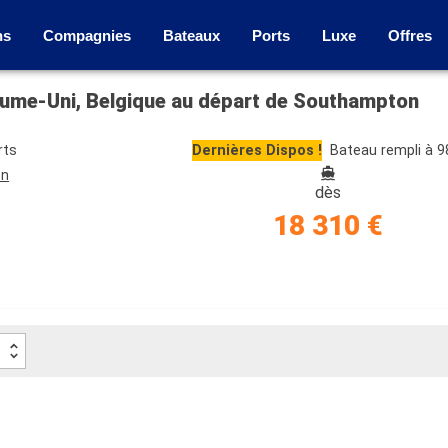
ns
Compagnies
Bateaux
Ports
Luxe
Offres
oyaume-Uni, Belgique au départ de Southampton
rts
Dernières Dispos !
Bateau rempli à 
on
dès
18 310 €