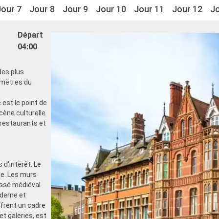
Jour 7
Jour 8
Jour 9
Jour 10
Jour 11
Jour 12
Jo
Départ
04:00
des plus
omètres du
e
est le point de
scène culturelle
restaurants et
 d'intérêt. Le
lle. Les murs
assé médiéval
derne et
rent un cadre
et galeries, est