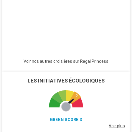
est un havre pour les randonneurs et les amoureux de la
nature, avec ses landes et ses poneys sauvages. Winchester,
célèbre pour sa cathédrale, est une destination riche en
histoire. L'île de Wight, accessible en ferry, est parfaite pour
les amateurs de voile et offre de magnifiques plages. Les
passionnés d'histoire peuvent également visiter Stonehenge,
à moins d'une heure de route.
Voir nos autres croisières sur Regal Princess
LES INITIATIVES ÉCOLOGIQUES
GREEN SCORE D
Voir plus