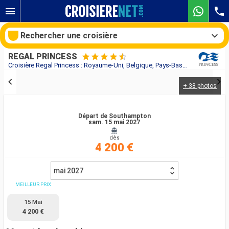
Rechercher une croisière
REGAL PRINCESS
Croisière Regal Princess : Royaume-Uni, Belgique, Pays-Bas, Allemagne, Danemark, Estonie, Finlande, Suède, Pologne, Norvège, Islande au départ de Southampton
+ 38 photos
Nos destinations
Mois de départ
Départ de Southampton
sam. 15 mai 2027
dès
Ports
Compagnies
4 200 €
Rechercher
mai 2027
MEILLEUR PRIX
15 Mai
4 200 €