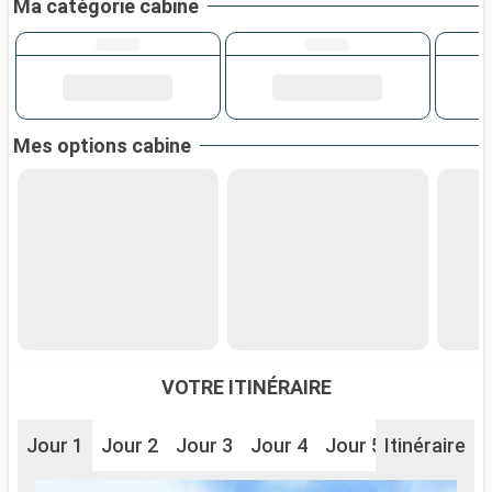
Ma catégorie cabine
Mes options cabine
VOTRE ITINÉRAIRE
Jour 1
Jour 2
Jour 3
Jour 4
Jour 5
Itinéraire
Jour 6
J