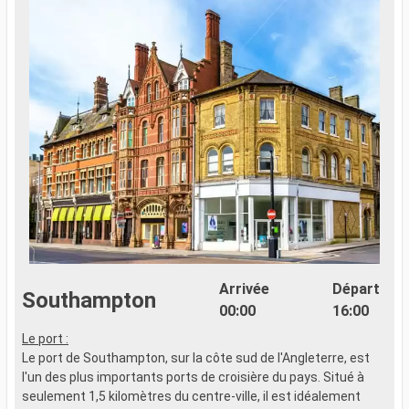
Arrivée
Départ
Southampton
00:00
16:00
Le port :
Z
Le port de Southampton, sur la côte sud de l'Angleterre, est
c
l'un des plus importants ports de croisière du pays. Situé à
g
seulement 1,5 kilomètres du centre-ville, il est idéalement
c