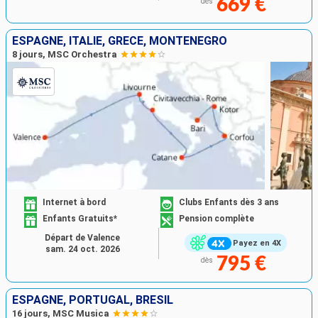
669 €
dès
ESPAGNE, ITALIE, GRÈCE, MONTÉNÉGRO
8 jours, MSC Orchestra
Internet à bord
Clubs Enfants dès 3 ans
Enfants Gratuits*
Pension complète
Départ de Valence
Payez en 4X
sam. 24 oct. 2026
795 €
dès
ESPAGNE, PORTUGAL, BRÉSIL
16 jours, MSC Musica