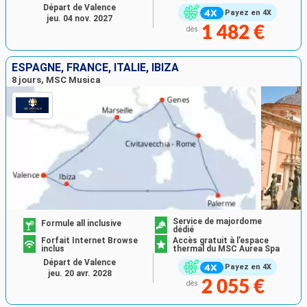
Départ de Valence
Payez en 4X
jeu. 04 nov. 2027
1 482 €
dès
ESPAGNE, FRANCE, ITALIE, IBIZA
8 jours, MSC Musica
Service de majordome
Formule all inclusive
dédié
Forfait Internet Browse
Accès gratuit à l’espace
inclus
thermal du MSC Aurea Spa
Départ de Valence
Payez en 4X
jeu. 20 avr. 2028
2 055 €
dès