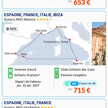
653 €
dès
ESPAGNE, FRANCE, ITALIE, IBIZA
8 jours, MSC Musica
Internet à bord
Clubs Enfants dès 3 ans
Enfants Gratuits*
Pension complète
Départ de Valence
Payez en 4X
jeu. 22 avr. 2027
715 €
dès
ESPAGNE, ITALIE, FRANCE
8 jours, MSC Orchestra