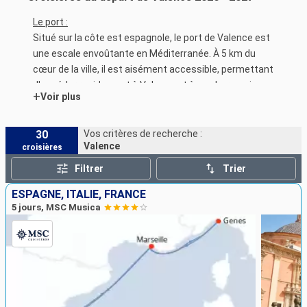
Le port :
Situé sur la côte est espagnole, le port de Valence est
une escale envoûtante en Méditerranée. À 5 km du
cœur de la ville, il est aisément accessible, permettant
d'accéder rapidement à Valence et à son harmonieuse
+
Voir plus
fusion d'architectures historique et contemporaine.
Des bus et des taxis assurent le transfert.
30
Vos critères de recherche :
Valence
croisières
Filtrer
Trier
ESPAGNE, ITALIE, FRANCE
5 jours, MSC Musica