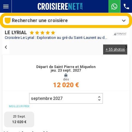
Rechercher une croisière
LE LYRIAL
Croisière Le Lyrial : Exploration au gré du Saint-Laurent au départ de Saint Pierre et Miquelon
+ 55 photos
Nos destinations
Mois de départ
Départ de Saint Pierre et Miquelon
jeu. 23 sept. 2027
dès
Ports
Compagnies
12 020 €
Rechercher
septembre 2027
MEILLEUR PRIX
23 Sept.
12 020 €