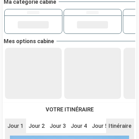
Ma catégorie cabine
Mes options cabine
VOTRE ITINÉRAIRE
Jour 1
Jour 2
Jour 3
Jour 4
Jour 5
Itinéraire
Jour 8
J