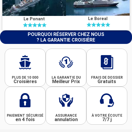
Le Boreal
Le Ponant
POURQUOI RÉSERVER CHEZ NOUS
? LA GARANTIE CROISIÈRE
PLUS DE 10 000
LA GARANTIE DU
FRAIS DE DOSSIER
Croisières
Meilleur Prix
Gratuits
PAIEMENT SÉCURISÉ
ASSURANCE
À VOTRE ÉCOUTE
en 4 fois
annulation
7/7 j