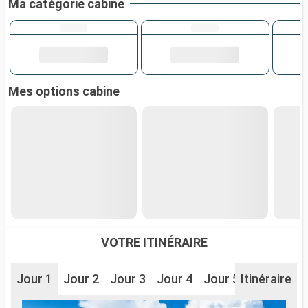
Ma catégorie cabine
Mes options cabine
VOTRE ITINÉRAIRE
Jour 1
Jour 2
Jour 3
Jour 4
Jour 5
Itinéraire
Jour 6
J