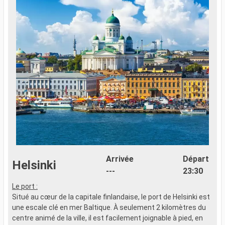
Arrivée
Départ
Helsinki
---
23:30
Le port :
T
Situé au cœur de la capitale finlandaise, le port de Helsinki est
s
une escale clé en mer Baltique. À seulement 2 kilomètres du
l
centre animé de la ville, il est facilement joignable à pied, en
d