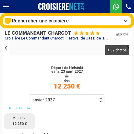
Rechercher une croisière
LE COMMANDANT CHARCOT
Croisière Le Commandant Charcot : Festival de Jazz, de la Baltique à la mer du Nord au départ de Helsinki
+ 82 photos
Nos destinations
Mois de départ
Départ de Helsinki
sam. 23 janv. 2027
dès
Ports
Compagnies
12 250 €
Rechercher
janvier 2027
MEILLEUR PRIX
23 Janv.
12 250 €