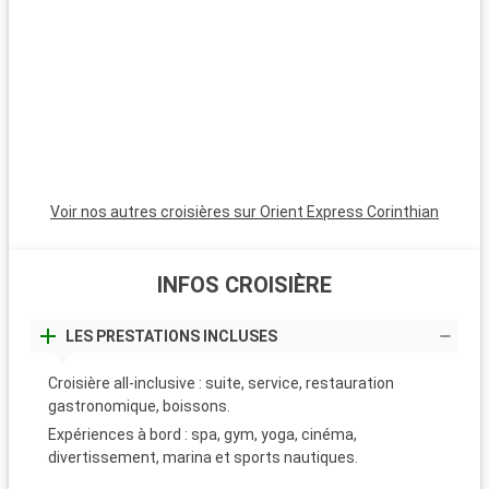
domaines viticoles des environs invitent à la dégustation de
d
vins locaux. Les amateurs de nature et de randonnée seront
v
comblés par le sentier du littoral offrant des vues sur la mer.
c
Enfin, une excursion en bateau vers les Îles d'Hyères dévoile
E
des paysages naturels et des eaux cristallines.
d
Voir nos autres croisières sur Orient Express Corinthian
INFOS CROISIÈRE
LES PRESTATIONS INCLUSES
Croisière all-inclusive : suite, service, restauration
gastronomique, boissons.
Expériences à bord : spa, gym, yoga, cinéma,
divertissement, marina et sports nautiques.