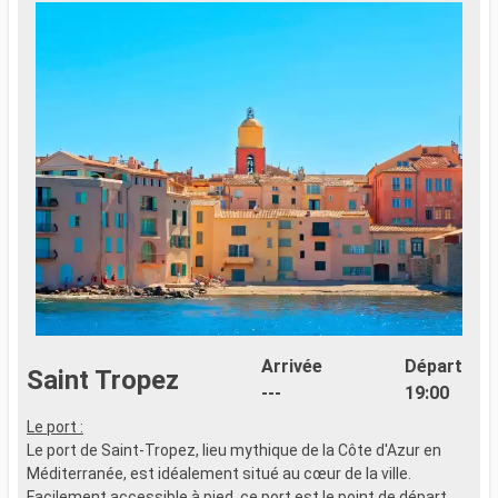
Arrivée
Départ
Saint Tropez
---
19:00
Le port :
L
Le port de Saint-Tropez, lieu mythique de la Côte d'Azur en
L
Méditerranée, est idéalement situé au cœur de la ville.
M
Facilement accessible à pied, ce port est le point de départ
F