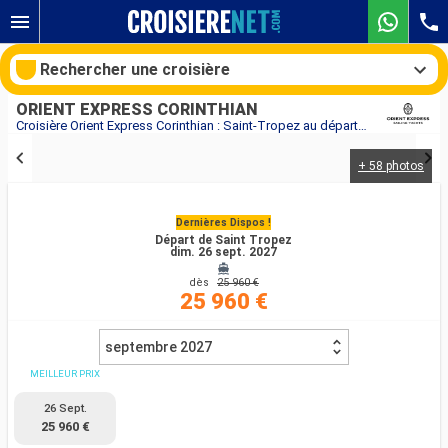
Rechercher une croisière
ORIENT EXPRESS CORINTHIAN
Croisière Orient Express Corinthian : Saint-Tropez au départ de Saint Tropez
+ 58 photos
Nos destinations
Dernières Dispos !
Mois de départ
Départ de Saint Tropez
dim. 26 sept. 2027
Ports
Compagnies
dès
25 960 €
25 960 €
Rechercher
septembre 2027
MEILLEUR PRIX
26 Sept.
25 960 €