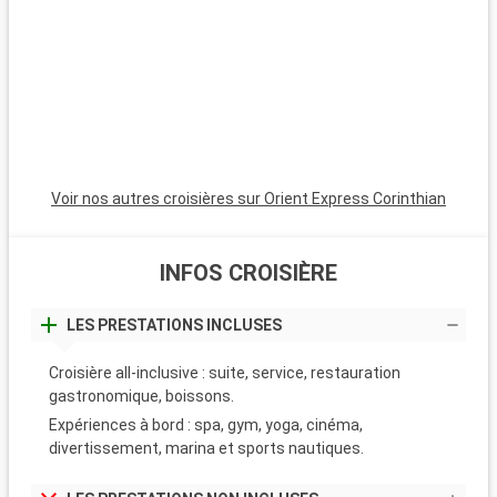
L'arrière-pays provençal permet d'explorer des villages
pittoresques comme Gordes et Roussillon, ainsi que d'admirer
les champs de lavande emblématiques. À deux heures de
route, Saint-Tropez est une destination incontournable avec
son port coloré, son ambiance glamour et ses plages de sable
fin.
Voir nos autres croisières sur Orient Express Corinthian
INFOS CROISIÈRE
LES PRESTATIONS INCLUSES
Croisière all-inclusive : suite, service, restauration
gastronomique, boissons.
Expériences à bord : spa, gym, yoga, cinéma,
divertissement, marina et sports nautiques.