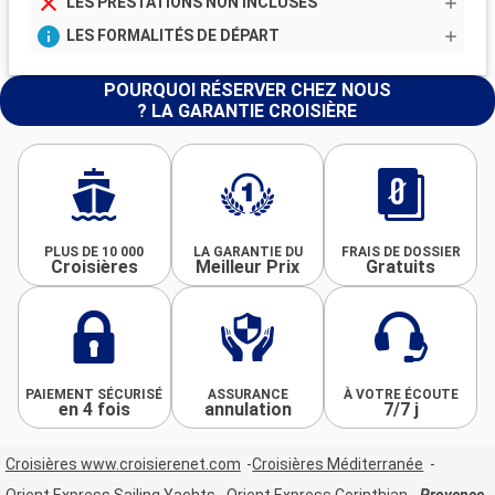
LES PRESTATIONS NON INCLUSES
LES FORMALITÉS DE DÉPART
POURQUOI RÉSERVER CHEZ NOUS
? LA GARANTIE CROISIÈRE
PLUS DE 10 000
LA GARANTIE DU
FRAIS DE DOSSIER
Croisières
Meilleur Prix
Gratuits
PAIEMENT SÉCURISÉ
ASSURANCE
À VOTRE ÉCOUTE
en 4 fois
annulation
7/7 j
Croisières www.croisierenet.com
Croisières Méditerranée
Orient Express Sailing Yachts
Orient Express Corinthian
Provence