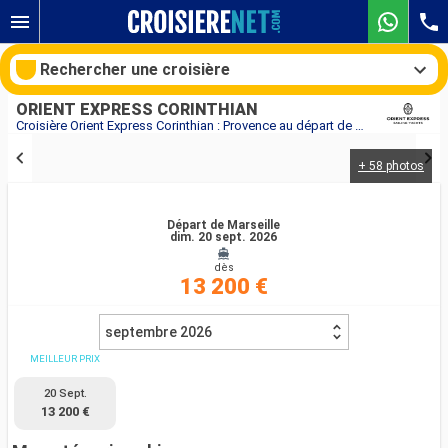
Rechercher une croisière
ORIENT EXPRESS CORINTHIAN
Croisière Orient Express Corinthian : Provence au départ de Marseille
+ 58 photos
Nos destinations
Mois de départ
Départ de Marseille
dim. 20 sept. 2026
dès
Ports
Compagnies
13 200 €
Rechercher
septembre 2026
MEILLEUR PRIX
20 Sept.
13 200 €