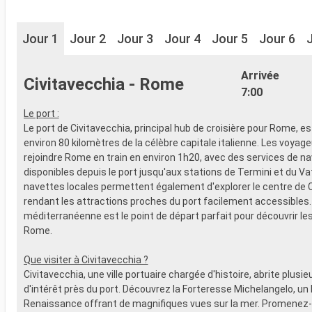
Jour 1
Jour 2
Jour 3
Jour 4
Jour 5
Jour 6
Arrivée
Civitavecchia - Rome
7:00
Le port :
Le port de Civitavecchia, principal hub de croisière pour Rome, es
environ 80 kilomètres de la célèbre capitale italienne. Les voyag
rejoindre Rome en train en environ 1h20, avec des services de n
disponibles depuis le port jusqu'aux stations de Termini et du Va
navettes locales permettent également d'explorer le centre de C
rendant les attractions proches du port facilement accessibles.
méditerranéenne est le point de départ parfait pour découvrir le
Rome.
Que visiter à Civitavecchia ?
Civitavecchia, une ville portuaire chargée d'histoire, abrite plusie
d'intérêt près du port. Découvrez la Forteresse Michelangelo, un 
Renaissance offrant de magnifiques vues sur la mer. Promenez-