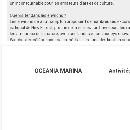
un incontournable pour les amateurs d'art et de culture.
Que visiter dans les environs ?
Les environs de Southampton proposent de nombreuses excursi
national de New Forest, proche de la ville, est un havre pour les 
les amoureux de la nature, avec ses landes et ses poneys sauva
Winchester, célèbre pour sa cathédrale, est une destination riche
L'île de Wight, accessible en ferry, est parfaite pour les amateurs 
offre de magnifiques plages. Les passionnés d'histoire peuvent
visiter Stonehenge, à moins d'une heure de route.
OCEANIA MARINA
Activité