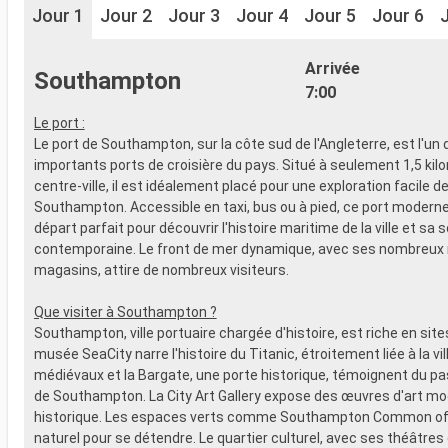
Jour 1
Jour 2
Jour 3
Jour 4
Jour 5
Jour 6
Arrivée
Southampton
7:00
Le port :
Le port de Southampton, sur la côte sud de l'Angleterre, est l'un 
importants ports de croisière du pays. Situé à seulement 1,5 kil
centre-ville, il est idéalement placé pour une exploration facile d
Southampton. Accessible en taxi, bus ou à pied, ce port moderne 
départ parfait pour découvrir l'histoire maritime de la ville et sa 
contemporaine. Le front de mer dynamique, avec ses nombreux 
magasins, attire de nombreux visiteurs.
Que visiter à Southampton ?
Southampton, ville portuaire chargée d'histoire, est riche en sites
musée SeaCity narre l'histoire du Titanic, étroitement liée à la vi
médiévaux et la Bargate, une porte historique, témoignent du p
de Southampton. La City Art Gallery expose des œuvres d'art mo
historique. Les espaces verts comme Southampton Common off
naturel pour se détendre. Le quartier culturel, avec ses théâtres 