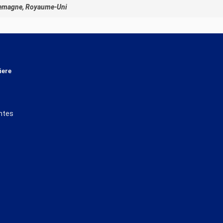
Allemagne, Royaume-Uni
iere
ntes