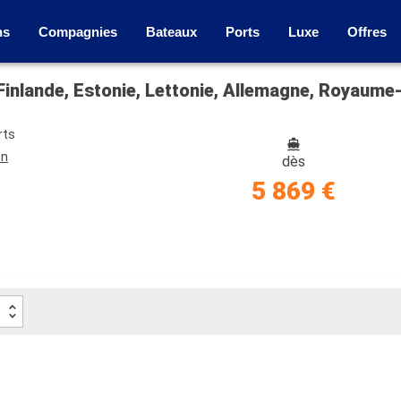
ns
Compagnies
Bateaux
Ports
Luxe
Offres
Finlande, Estonie, Lettonie, Allemagne, Royaum
rts
on
dès
5 869 €