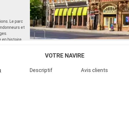
ons. Le parc
randonneurs et
ges.
 en histoire.
de voile et
 également
VOTRE NAVIRE
s
Descriptif
Avis clients