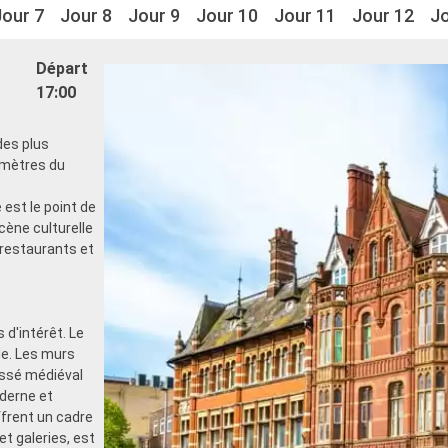
Jour 7
Jour 8
Jour 9
Jour 10
Jour 11
Jour 12
Jo
Départ
17:00
des plus
omètres du
e
est le point de
scène culturelle
restaurants et
 d'intérêt. Le
lle. Les murs
assé médiéval
derne et
rent un cadre
et galeries, est