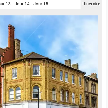
ur 13
Jour 14
Jour 15
Itinéraire
Na