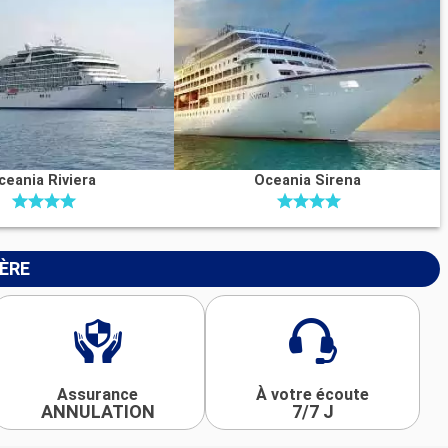
ceania Riviera
Oceania Sirena
IÈRE
Assurance
À votre écoute
ANNULATION
7/7 J