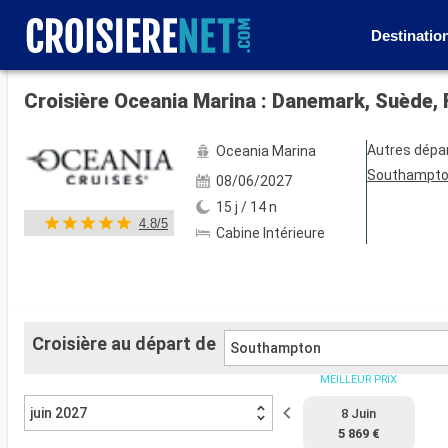
Destinatio
Voir les 48 autres photos
Croisière Oceania Marina : Danemark, Suède, 
Autres dépa
Oceania Marina
Southampt
08/06/2027
15 j / 14 n
4.8/5
Cabine Intérieure
Croisière au départ de
Southampton
MEILLEUR PRIX
juin 2027
8 Juin
5 869 €