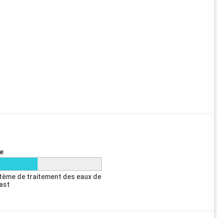
e
tème de traitement des eaux de
last