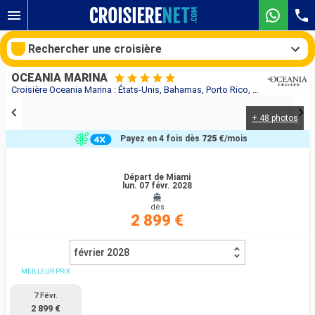
Rechercher une croisière
OCEANIA MARINA
Croisière Oceania Marina : États-Unis, Bahamas, Porto Rico, Guadeloupe, Antigua-et-Barbuda, Saint-Martin, République Dominicaine au départ de Miami
+ 48 photos
Nos destinations
Payez en 4 fois dès
725 €
/mois
Mois de départ
Départ de Miami
lun. 07 févr. 2028
Ports
Compagnies
dès
2 899 €
Rechercher
février 2028
MEILLEUR PRIX
7 Févr.
2 899 €