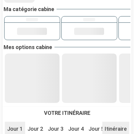
Ma catégorie cabine
Mes options cabine
VOTRE ITINÉRAIRE
Jour 1
Jour 2
Jour 3
Jour 4
Jour 5
Itinéraire
Jour 6
J