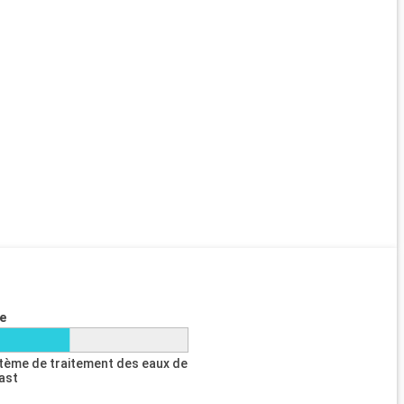
e
tème de traitement des eaux de
last