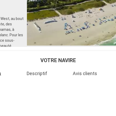
 West, au bout
te, des
ahamas, à
lanc. Pour les
nce sous-
 beauté
VOTRE NAVIRE
s
Descriptif
Avis clients