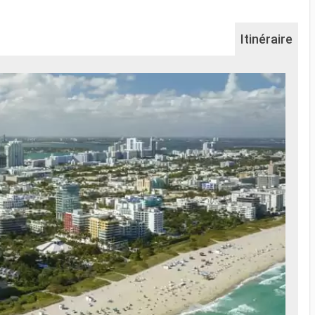
Itinéraire
Na