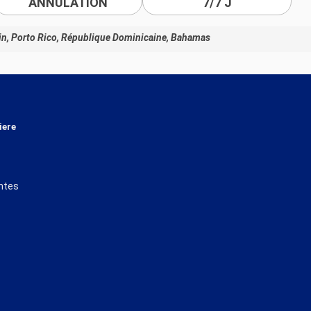
ANNULATION
7/7 J
tin, Porto Rico, République Dominicaine, Bahamas
iere
ntes