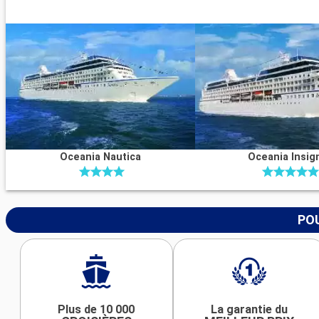
Oceania Nautica
Oceania Insig
POU
Plus de 10 000
La garantie du