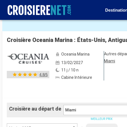
Destinatio
Voir les 48 autres photos
Croisière Oceania Marina : États-Unis, Antig
Autres dépa
Oceania Marina
Miami
13/02/2027
11 j / 10 n
4.8/5
Cabine Intérieure
Croisière au départ de
Miami
MEILLEUR PRIX