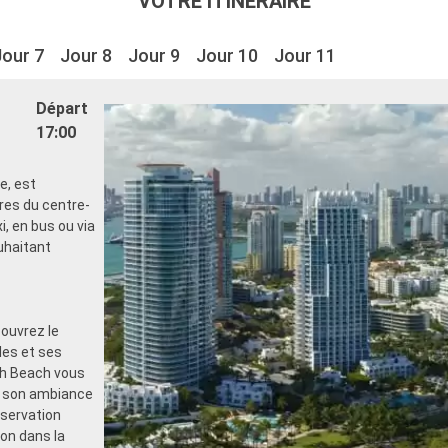
VOTRE ITINÉRAIRE
Jour 7
Jour 8
Jour 9
Jour 10
Jour 11
Départ
17:00
e, est
res du centre-
, en bus ou via
uhaitant
couvrez le
les et ses
uth Beach vous
t son ambiance
bservation
on dans la