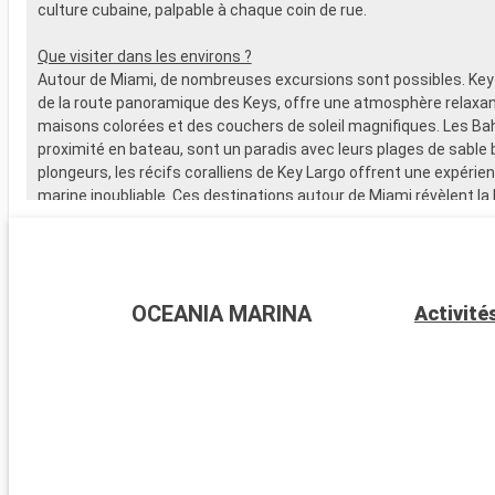
culture cubaine, palpable à chaque coin de rue.
Que visiter dans les environs ?
Autour de Miami, de nombreuses excursions sont possibles. Key
de la route panoramique des Keys, offre une atmosphère relaxan
maisons colorées et des couchers de soleil magnifiques. Les B
proximité en bateau, sont un paradis avec leurs plages de sable b
plongeurs, les récifs coralliens de Key Largo offrent une expérie
marine inoubliable. Ces destinations autour de Miami révèlent la
naturelle et la diversité culturelle de la région.
OCEANIA MARINA
Activité