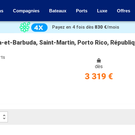
ns
Compagnies
Bateaux
Ports
Luxe
Offres
Payez en 4 fois dès
830 €
/mois
ua-et-Barbuda, Saint-Martin, Porto Rico, Républ
rts
dès
3 319 €