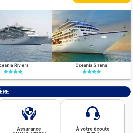
ceania Riviera
Oceania Sirena
IÈRE
Assurance
À votre écoute