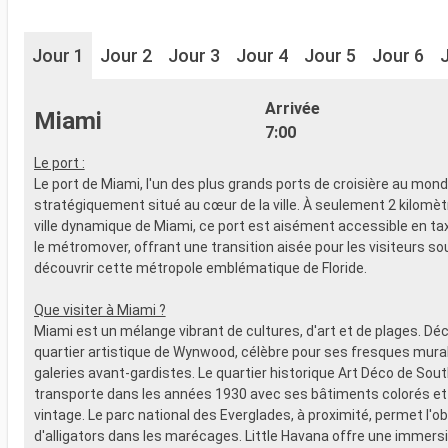
Jour 1
Jour 2
Jour 3
Jour 4
Jour 5
Jour 6
Arrivée
Miami
7:00
Le port :
Le port de Miami, l'un des plus grands ports de croisière au mond
stratégiquement situé au cœur de la ville. À seulement 2 kilomèt
ville dynamique de Miami, ce port est aisément accessible en taxi
le métromover, offrant une transition aisée pour les visiteurs so
découvrir cette métropole emblématique de Floride.
Que visiter à Miami ?
Miami est un mélange vibrant de cultures, d'art et de plages. Dé
quartier artistique de Wynwood, célèbre pour ses fresques mura
galeries avant-gardistes. Le quartier historique Art Déco de So
transporte dans les années 1930 avec ses bâtiments colorés e
vintage. Le parc national des Everglades, à proximité, permet l'o
d'alligators dans les marécages. Little Havana offre une immersi