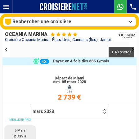
Rechercher une croisière
OCEANIA MARINA
Croisière Oceania Marina : États-Unis, Caïmans (Îles), Jamaïque, Aruba, Colombie, Panama au départ de Miami
+ 48 photos
Nos destinations
Payez en 4 fois dès
685 €
/mois
Mois de départ
Départ de Miami
dim. 05 mars 2028
Ports
Compagnies
dès
2 739 €
Rechercher
mars 2028
MEILLEUR PRIX
5 Mars
2 739 €