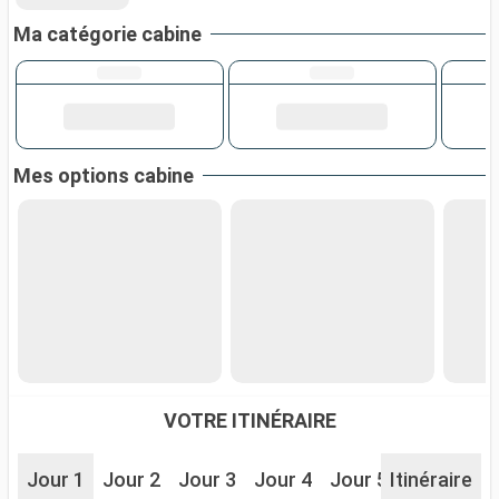
Ma catégorie cabine
Mes options cabine
VOTRE ITINÉRAIRE
Jour 1
Jour 2
Jour 3
Jour 4
Jour 5
Itinéraire
Jour 6
J