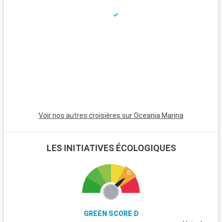
couchers de soleil magnifiques. Les Bahamas, à proximité en
bateau, sont un paradis avec leurs plages de sable blanc. Pour
les plongeurs, les récifs coralliens de Key Largo offrent une
expérience sous-marine inoubliable. Ces destinations autour
de Miami révèlent la beauté naturelle et la diversité culturelle
de la région.
Voir nos autres croisières sur Oceania Marina
LES INITIATIVES ÉCOLOGIQUES
GREEN SCORE D