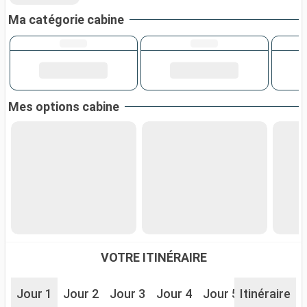
Ma catégorie cabine
Mes options cabine
VOTRE ITINÉRAIRE
Jour 1
Jour 2
Jour 3
Jour 4
Jour 5
Itinéraire
Jour 6
J