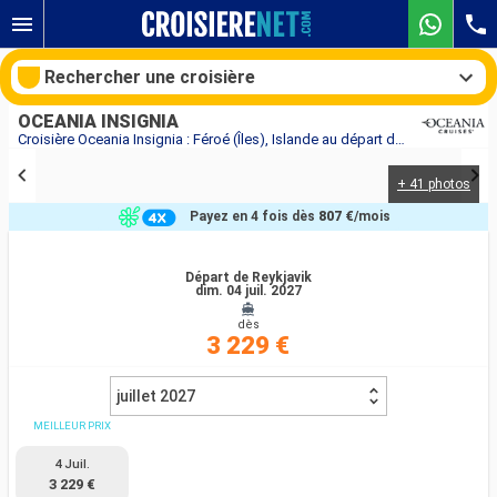
Rechercher une croisière
OCEANIA INSIGNIA
Croisière Oceania Insignia : Féroé (Îles), Islande au départ de Reykjavik
+ 41 photos
Nos destinations
Payez en 4 fois dès
807 €
/mois
Mois de départ
Départ de Reykjavik
dim. 04 juil. 2027
Ports
Compagnies
dès
3 229 €
Rechercher
juillet 2027
MEILLEUR PRIX
4 Juil.
3 229 €