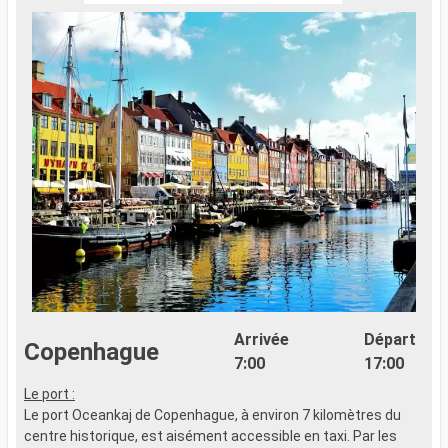
Arrivée
Départ
Copenhague
7:00
17:00
Le port :
S
Le port Oceankaj de Copenhague, à environ 7 kilomètres du
m
centre historique, est aisément accessible en taxi. Par les
l