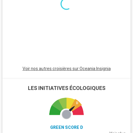
la Renaissance danoise. Pour les amateurs de nature, les
falaises de craie de Møns Klint offrent des panoramas
saisissants et des randonnées inoubliables. La région
environnante est aussi émaillée de charmants villages côtiers
et de plages tranquilles, idéales pour des moments de
détente.
Voir nos autres croisières sur Oceania Insignia
LES INITIATIVES ÉCOLOGIQUES
GREEN SCORE D