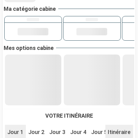
Ma catégorie cabine
Mes options cabine
VOTRE ITINÉRAIRE
Jour 1
Jour 2
Jour 3
Jour 4
Jour 5
Itinéraire
Jour 6
J