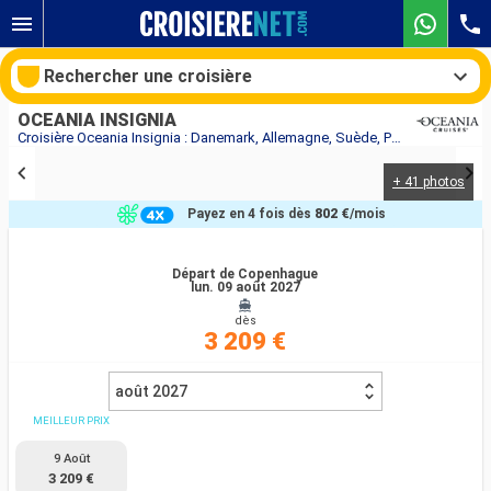
Rechercher une croisière
OCEANIA INSIGNIA
Croisière Oceania Insignia : Danemark, Allemagne, Suède, Pologne, Lituanie, Lettonie, Estonie, Finlande au départ de Copenhague
+ 41 photos
Nos destinations
Payez en 4 fois dès
802 €
/mois
Mois de départ
Départ de Copenhague
lun. 09 août 2027
Ports
Compagnies
dès
3 209 €
Rechercher
août 2027
MEILLEUR PRIX
9 Août
3 209 €