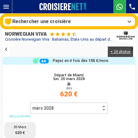
Rechercher une croisière
NORWEGIAN VIVA
Croisière Norwegian Viva : Bahamas, États-Unis au départ de Miami
+ 28 photos
Nos destinations
Payez en 4 fois dès
155 €
/mois
Mois de départ
Départ de Miami
lun. 20 mars 2028
Ports
Compagnies
dès
620 €
Rechercher
mars 2028
MEILLEUR PRIX
20 Mars
620 €