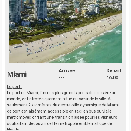
Arrivée
Départ
Miami
---
16:00
Le port :
G
Le port de Miami, l'un des plus grands ports de croisière au
monde, est stratégiquement situé au cœur de la ville. À
seulement 2 kilomètres du centre-ville dynamique de Miami,
C
ce port est aisément accessible en taxi, en bus ou via le
p
métromover, offrant une transition aisée pour les visiteurs
V
souhaitant découvrir cette métropole emblématique de
b
Floride.
n