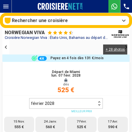
Rechercher une croisière
NORWEGIAN VIVA
Croisière Norwegian Viva : États-Unis, Bahamas au départ de Miami
+ 28 photos
Nos destinations
Payez en 4 fois dès
131 €
/mois
Mois de départ
Départ de Miami
lun. 07 févr. 2028
Ports
Compagnies
dès
525 €
Rechercher
février 2028
MEILLEUR PRIX
15 Nov.
24 Janv.
7 Févr.
17 Avr.
555 €
560 €
525 €
590 €