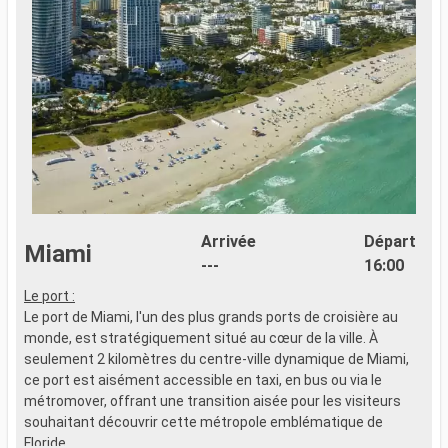
Arrivée
Départ
Miami
---
16:00
Le port :
G
Le port de Miami, l'un des plus grands ports de croisière au
monde, est stratégiquement situé au cœur de la ville. À
seulement 2 kilomètres du centre-ville dynamique de Miami,
C
ce port est aisément accessible en taxi, en bus ou via le
p
métromover, offrant une transition aisée pour les visiteurs
V
souhaitant découvrir cette métropole emblématique de
b
Floride.
n