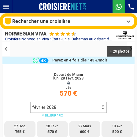
Rechercher une croisière
NORWEGIAN VIVA
Croisière Norwegian Viva : États-Unis, Bahamas au départ de Miami
+ 28 photos
Nos destinations
Payez en 4 fois dès
143 €
/mois
Mois de départ
Départ de Miami
lun. 28 févr. 2028
Ports
Compagnies
dès
570 €
Rechercher
février 2028
MEILLEUR PRIX
27 Déc.
28 Févr.
27 Mars
10 Avr.
765 €
570 €
600 €
590 €