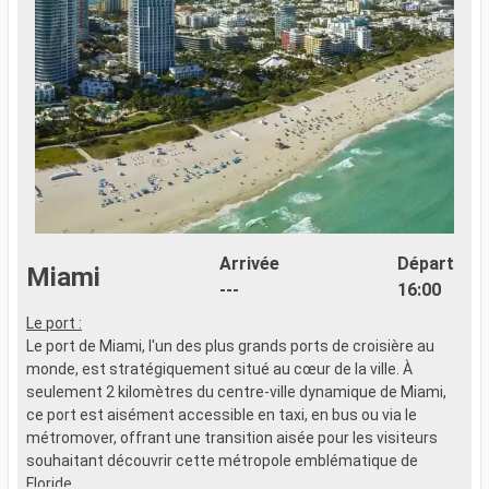
Arrivée
Départ
Miami
---
16:00
Le port :
L
Le port de Miami, l'un des plus grands ports de croisière au
L
monde, est stratégiquement situé au cœur de la ville. À
s
seulement 2 kilomètres du centre-ville dynamique de Miami,
d
ce port est aisément accessible en taxi, en bus ou via le
d
métromover, offrant une transition aisée pour les visiteurs
souhaitant découvrir cette métropole emblématique de
Q
Floride.
N