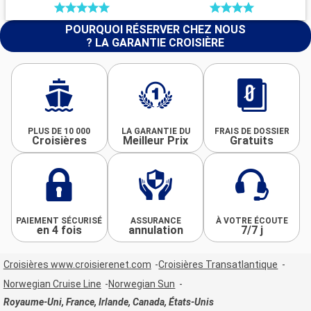
POURQUOI RÉSERVER CHEZ NOUS
? LA GARANTIE CROISIÈRE
PLUS DE 10 000
LA GARANTIE DU
FRAIS DE DOSSIER
Croisières
Meilleur Prix
Gratuits
PAIEMENT SÉCURISÉ
ASSURANCE
À VOTRE ÉCOUTE
en 4 fois
annulation
7/7 j
Croisières www.croisierenet.com
Croisières Transatlantique
Norwegian Cruise Line
Norwegian Sun
Royaume-Uni, France, Irlande, Canada, États-Unis