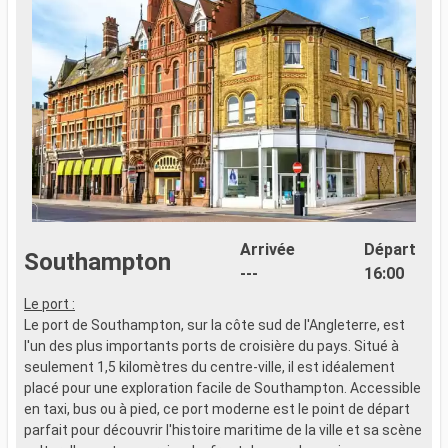
Arrivée
Départ
Southampton
---
16:00
Le port :
C
Le port de Southampton, sur la côte sud de l'Angleterre, est
d
l'un des plus importants ports de croisière du pays. Situé à
m
seulement 1,5 kilomètres du centre-ville, il est idéalement
o
placé pour une exploration facile de Southampton. Accessible
F
en taxi, bus ou à pied, ce port moderne est le point de départ
parfait pour découvrir l'histoire maritime de la ville et sa scène
L