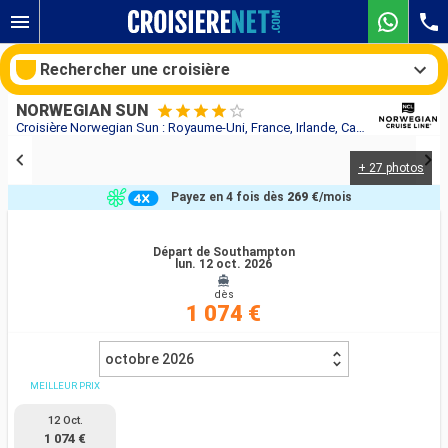
Rechercher une croisière
NORWEGIAN SUN
Croisière Norwegian Sun : Royaume-Uni, France, Irlande, Canada, États-Unis au départ de Southampton
+ 27 photos
Nos destinations
Payez en 4 fois dès
269 €
/mois
Mois de départ
Départ de Southampton
lun. 12 oct. 2026
Ports
Compagnies
dès
1 074 €
Rechercher
octobre 2026
MEILLEUR PRIX
12 Oct.
1 074 €