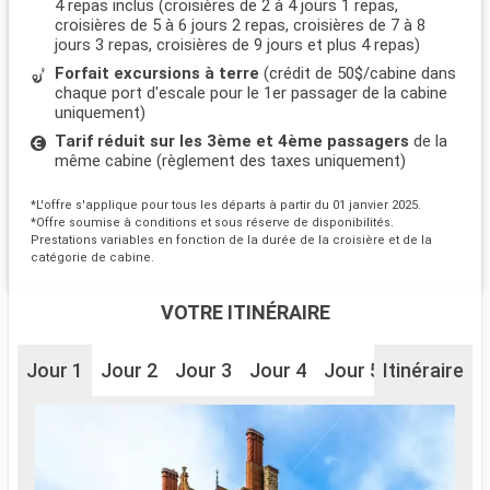
4 repas inclus (croisières de 2 à 4 jours 1 repas,
croisières de 5 à 6 jours 2 repas, croisières de 7 à 8
jours 3 repas, croisières de 9 jours et plus 4 repas)
Forfait excursions à terre
(crédit de 50$/cabine dans
chaque port d'escale pour le 1er passager de la cabine
uniquement)
Tarif réduit sur les 3ème et 4ème passagers
de la
même cabine (règlement des taxes uniquement)
*L'offre s'applique pour tous les départs à partir du 01 janvier 2025.
*Offre soumise à conditions et sous réserve de disponibilités.
Prestations variables en fonction de la durée de la croisière et de la
catégorie de cabine.
VOTRE ITINÉRAIRE
Jour 1
Jour 2
Jour 3
Jour 4
Jour 5
Itinéraire
Jour 6
J