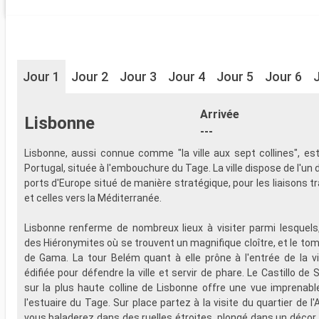
Jour 1
Jour 2
Jour 3
Jour 4
Jour 5
Jour 6
Arrivée
Lisbonne
---
Lisbonne, aussi connue comme "la ville aux sept collines", est
Portugal, située à l'embouchure du Tage. La ville dispose de l'un
ports d'Europe situé de manière stratégique, pour les liaisons t
et celles vers la Méditerranée.
Lisbonne renferme de nombreux lieux à visiter parmi lesquels
des Hiéronymites où se trouvent un magnifique cloître, et le t
de Gama. La tour Belém quant à elle prône à l'entrée de la vil
édifiée pour défendre la ville et servir de phare. Le Castillo de
sur la plus haute colline de Lisbonne offre une vue imprenable 
l'estuaire du Tage. Sur place partez à la visite du quartier de 
vous baladerez dans des ruelles étroites, plongé dans un décor