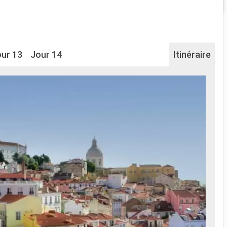
ur 13
Jour 14
Itinéraire
Na