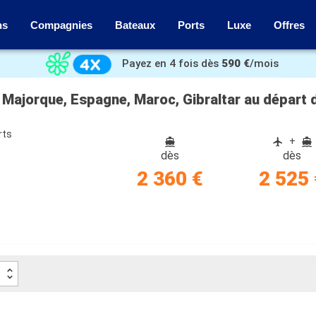
ns
Compagnies
Bateaux
Ports
Luxe
Offres
Payez en 4 fois dès
590 €
/mois
, Majorque, Espagne, Maroc, Gibraltar au départ
rts
+
dès
dès
2 360 €
2 525 