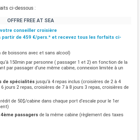
aits ci-dessous :
OFFRE FREE AT SEA
votre conseiller croisière
à partir de
459 €/pers.*
et recevez tous les forfaits ci-
n de boissons avec et sans alcool)
usqu'à 150min par personne ( passager 1 et 2) en fonction de la
ifiant par passager d'une même cabine, connexion limitée à un
s de spécialités
jusqu'à 4 repas inclus (croisières de 2 à 4
 6 jours 2 repas, croisières de 7 à 8 jours 3 repas, croisières de
rédit de 50$/cabine dans chaque port d'escale pour le 1er
ment)
et 4ème passagers
de la même cabine (règlement des taxes