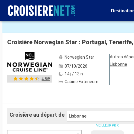
Destinatio
Voir les 36 autres photos
Croisière Norwegian Star : Portugal, Tenerife
Autres dépa
Norwegian Star
Lisbonne
07/10/2026
14 j / 13 n
4.5/5
Cabine Exterieure
Croisière au départ de
Lisbonne
MEILLEUR PRIX