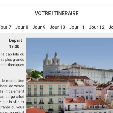
VOTRE ITINÉRAIRE
Jour 7
Jour 8
Jour 9
Jour 10
Jour 11
Jour 12
Jo
Départ
18:00
 la capitale du
 des plus grands
ransatlantiques
, le monastère
ombeau de Vasco
le initialement
 San Jorge situé
sur la ville et
l'Alfama où vous
 vous rappelant