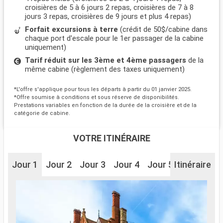
croisières de 5 à 6 jours 2 repas, croisières de 7 à 8
jours 3 repas, croisières de 9 jours et plus 4 repas)
Forfait excursions à terre
(crédit de 50$/cabine dans
chaque port d'escale pour le 1er passager de la cabine
uniquement)
Tarif réduit sur les 3ème et 4ème passagers
de la
même cabine (règlement des taxes uniquement)
*L'offre s'applique pour tous les départs à partir du 01 janvier 2025.
*Offre soumise à conditions et sous réserve de disponibilités.
Prestations variables en fonction de la durée de la croisière et de la
catégorie de cabine.
VOTRE ITINÉRAIRE
Jour 1
Jour 2
Jour 3
Jour 4
Jour 5
Itinéraire
Jour 6
J