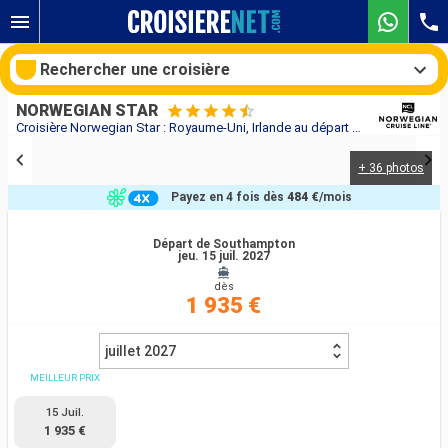
Rechercher une croisière
NORWEGIAN STAR
Croisière Norwegian Star : Royaume-Uni, Irlande au départ de Southampton
+ 36 photos
Nos destinations
Payez en 4 fois dès
484 €
/mois
Mois de départ
Départ de Southampton
jeu. 15 juil. 2027
Ports
Compagnies
dès
1 935 €
Rechercher
juillet 2027
MEILLEUR PRIX
15 Juil.
1 935 €