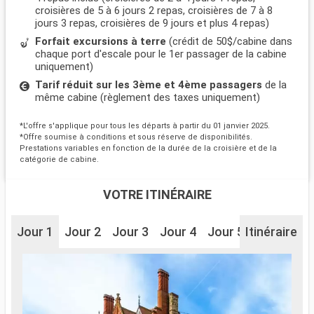
croisières de 5 à 6 jours 2 repas, croisières de 7 à 8
jours 3 repas, croisières de 9 jours et plus 4 repas)
Forfait excursions à terre
(crédit de 50$/cabine dans
chaque port d'escale pour le 1er passager de la cabine
uniquement)
Tarif réduit sur les 3ème et 4ème passagers
de la
même cabine (règlement des taxes uniquement)
*L'offre s'applique pour tous les départs à partir du 01 janvier 2025.
*Offre soumise à conditions et sous réserve de disponibilités.
Prestations variables en fonction de la durée de la croisière et de la
catégorie de cabine.
VOTRE ITINÉRAIRE
Jour 1
Jour 2
Jour 3
Jour 4
Jour 5
Itinéraire
Jour 6
J