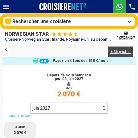
Rechercher une croisière
NORWEGIAN STAR
Croisière Norwegian Star : Irlande, Royaume-Uni au départ de Southampton
+ 36 photos
Nos destinations
Payez en 4 fois dès
518 €
/mois
Mois de départ
Départ de Southampton
jeu. 03 juin 2027
Ports
Compagnies
dès
2 070 €
Rechercher
juin 2027
MEILLEUR PRIX
3 Juin
2 070 €