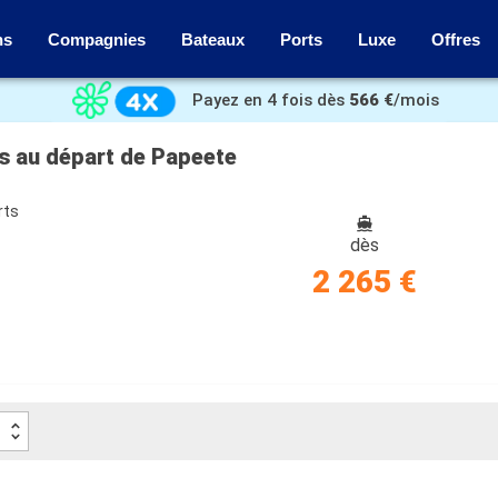
ns
Compagnies
Bateaux
Ports
Luxe
Offres
Payez en 4 fois dès
566 €
/mois
is au départ de Papeete
rts
dès
2 265 €