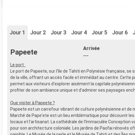
Jour 1
Jour 2
Jour 3
Jour 4
Jour 5
Jour 6
Arrivée
Papeete
---
Le port :
Le port de Papeete, sur l'île de Tahiti en Polynésie française, se 
de la ville, offrant un accès facile et immédiat au centre. Cette 
permet aux visiteurs d'explorer aisément la capitale polynésienne
profiter de son ambiance unique et d'admirer ses paysages enc
Que visiter à Papeete ?
Papeete est un carrefour vibrant de culture polynésienne et de 
Marché de Pape'ete est un lieu emblématique pour découvrir les
locaux et l'artisanat. La cathédrale de l'Immaculée Conception v
pour son architecture coloniale. Les jardins de Paofai rénovés of
paisible. Le Musée de la perle et le Musée de Tahiti et des Îles p