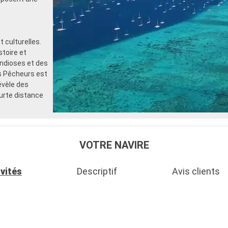
 culturelles.
stoire et
andioses et des
es Pêcheurs est
évèle des
urte distance
VOTRE NAVIRE
ivités
Descriptif
Avis clients