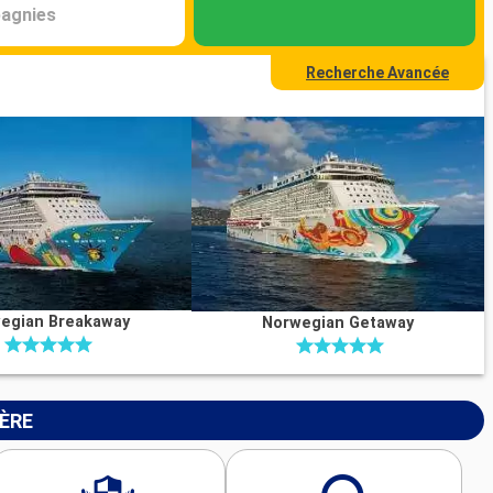
agnies
Recherche Avancée
egian Breakaway
Norwegian Getaway
IÈRE