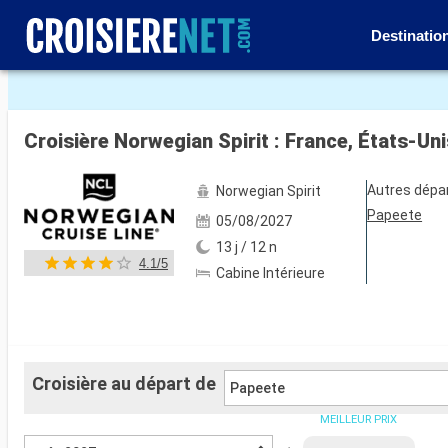
Destinatio
Voir les 17 autres photos
Croisière Norwegian Spirit : France, États-Un
Autres dépa
Norwegian Spirit
Papeete
05/08/2027
13 j / 12 n
4.1/5
Cabine Intérieure
Croisière au départ de
Papeete
MEILLEUR PRIX