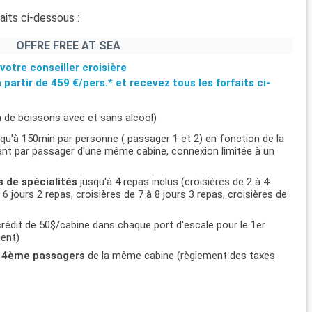
aits ci-dessous :
OFFRE FREE AT SEA
votre conseiller croisière
à partir de
459 €/pers.*
et recevez tous les forfaits ci-
n de boissons avec et sans alcool)
usqu'à 150min par personne ( passager 1 et 2) en fonction de la
ifiant par passager d'une même cabine, connexion limitée à un
s de spécialités
jusqu'à 4 repas inclus (croisières de 2 à 4
 6 jours 2 repas, croisières de 7 à 8 jours 3 repas, croisières de
rédit de 50$/cabine dans chaque port d'escale pour le 1er
ment)
et 4ème passagers
de la même cabine (règlement des taxes