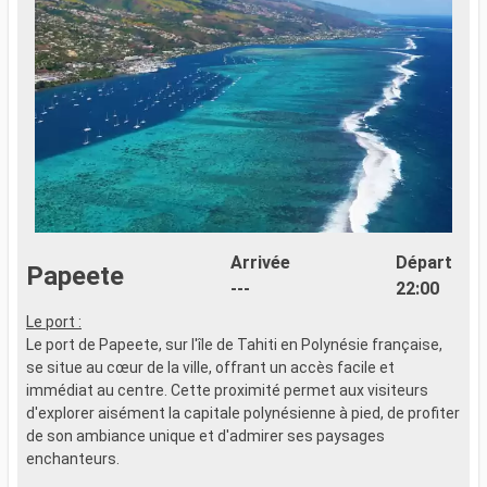
Arrivée
Départ
Papeete
---
22:00
Le port :
U
Le port de Papeete, sur l'île de Tahiti en Polynésie française,
b
se situe au cœur de la ville, offrant un accès facile et
p
immédiat au centre. Cette proximité permet aux visiteurs
M
d'explorer aisément la capitale polynésienne à pied, de profiter
n
de son ambiance unique et d'admirer ses paysages
b
enchanteurs.
d