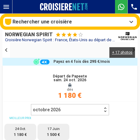
Rechercher une croisière
NORWEGIAN SPIRIT
Croisière Norwegian Spirit : France, États-Unis au départ de Papeete
+ 17 photos
Nos destinations
Payez en 4 fois dès
295 €
/mois
Mois de départ
Départ de Papeete
sam. 24 oct. 2026
Ports
Compagnies
dès
1 180 €
Rechercher
octobre 2026
MEILLEUR PRIX
24 Oct.
17 Juin
1 180 €
1 500 €