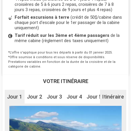
croisières de 5 à 6 jours 2 repas, croisières de 7 à 8
jours 3 repas, croisières de 9 jours et plus 4 repas)
Forfait excursions à terre
(crédit de 50$/cabine dans
chaque port d'escale pour le 1er passager de la cabine
uniquement)
Tarif réduit sur les 3ème et 4ème passagers
de la
même cabine (règlement des taxes uniquement)
*L'offre s'applique pour tous les départs à partir du 01 janvier 2025.
*Offre soumise à conditions et sous réserve de disponibilités.
Prestations variables en fonction de la durée de la croisière et de la
catégorie de cabine.
VOTRE ITINÉRAIRE
Jour 1
Jour 2
Jour 3
Jour 4
Jour 5
Itinéraire
Jour 6
J