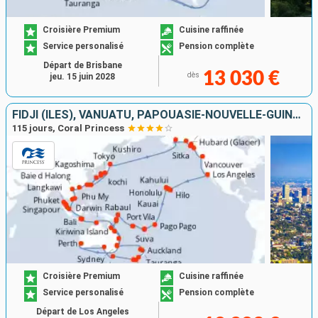
Croisière Premium
Cuisine raffinée
Service personalisé
Pension complète
Départ de Brisbane
13 030 €
dès
jeu. 15 juin 2028
FIDJI (ÎLES), VANUATU, PAPOUASIE-NOUVELLE-GUINÉE, NOUVELLE-ZÉLANDE, AUSTRALIE, INDONÉSIE, SINGAPOUR, THAÏLANDE, MALAISIE, VIETNAM, CHINE, TAÏWAN, JAPON, ÉTATS-UNIS, CANADA
115 jours, Coral Princess
Croisière Premium
Cuisine raffinée
Service personalisé
Pension complète
Départ de Los Angeles