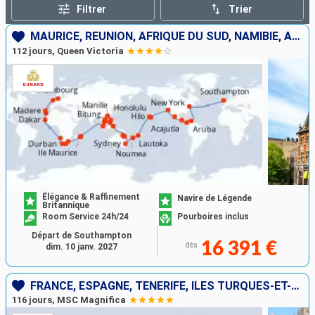
Filtrer
Trier
MAURICE, RÉUNION, AFRIQUE DU SUD, NAMIBIE, ARUBA, PANAMA, SALVADOR, MEXIQUE, ÉTATS-UNIS, FRANCE, FIDJI (ÎLES), NOUVELLE-CALÉDONIE, AUSTRALIE, INDONÉSIE, PHILIPPINES, CHINE, VIETNAM, SINGAPOUR, SÉNÉGAL
112 jours, Queen Victoria
Élégance & Raffinement
Navire de Légende
Britannique
Room Service 24h/24
Pourboires inclus
Départ de Southampton
16 391 €
dès
dim. 10 janv. 2027
FRANCE, ESPAGNE, TENERIFE, ÎLES TURQUES-ET-CAÏQUES, BAHAMAS, PANAMA, ÉQUATEUR, PÉROU, CHILI, ROYAUME-UNI, TONGA, NOUVELLE-CALÉDONIE, NOUVELLE-ZÉLANDE, AUSTRALIE, INDONÉSIE, VIETNAM, THAÏLANDE, CAMBODG
116 jours, MSC Magnifica