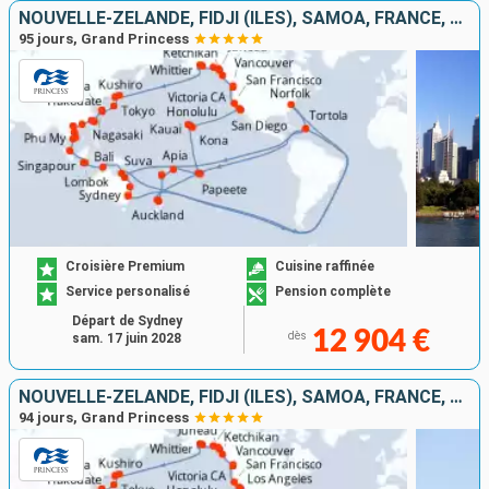
NOUVELLE-ZÉLANDE, FIDJI (ÎLES), SAMOA, FRANCE, ÉTATS-UNIS, CANADA, JAPON, TAÏWAN, CHINE, VIETNAM, SINGAPOUR, INDONÉSIE, TORTOLA, AUSTRALIE
95 jours, Grand Princess
Croisière Premium
Cuisine raffinée
Service personalisé
Pension complète
Départ de Sydney
12 904 €
dès
sam. 17 juin 2028
NOUVELLE-ZÉLANDE, FIDJI (ÎLES), SAMOA, FRANCE, ÉTATS-UNIS, CANADA, JAPON, TAÏWAN, CHINE, VIETNAM, SINGAPOUR, INDONÉSIE, AUSTRALIE, TORTOLA
94 jours, Grand Princess