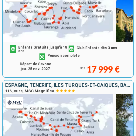
Enfants Gratuits jusqu'à 18
Club Enfants dès 3 ans
ans
Pension complète
Départ de Savone
17 999 €
dès
jeu. 25 nov. 2027
ESPAGNE, TENERIFE, ÎLES TURQUES-ET-CAÏQUES, BAHAMAS, PANAMA, ÉQUATEUR, PÉROU, CHILI, ROYAUME-UNI, FRANCE, TONGA, NOUVELLE-CALÉDONIE, NOUVELLE-ZÉLANDE, AUSTRALIE, INDONÉSIE, VIETNAM, THAÏLANDE, CAMBODG
116 jours, MSC Magnifica