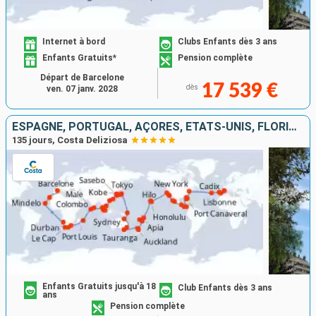
Internet à bord
Clubs Enfants dès 3 ans
Enfants Gratuits*
Pension complète
Départ de Barcelone
17 539 €
dès
ven. 07 janv. 2028
ESPAGNE, PORTUGAL, AÇORES, ÉTATS-UNIS, FLORIDE (USA), PANAMA, MEXIQUE, ÉTATS-UNIS, HAWAII, FIJI, NOUVELLE-ZÉLANDE, AUSTRALIE, JAPON, MALAISIE, AFRIQUE DU SUD
135 jours, Costa Deliziosa
Enfants Gratuits jusqu'à 18
Club Enfants dès 3 ans
ans
Pension complète