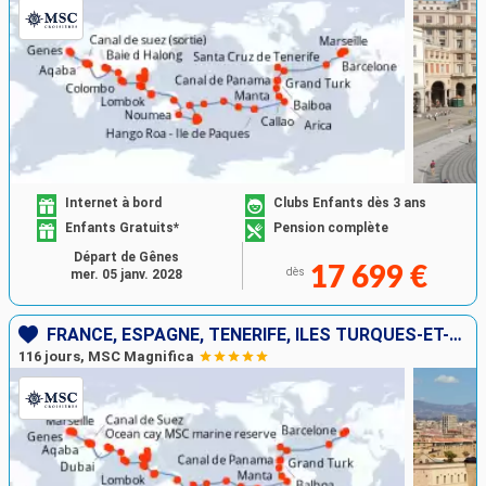
Internet à bord
Clubs Enfants dès 3 ans
Enfants Gratuits*
Pension complète
Départ de Gênes
17 699 €
dès
mer. 05 janv. 2028
FRANCE, ESPAGNE, TENERIFE, ÎLES TURQUES-ET-CAÏQUES, BAHAMAS, PANAMA, ÉQUATEUR, PÉROU, CHILI, ROYAUME-UNI, TONGA, NOUVELLE-CALÉDONIE, NOUVELLE-ZÉLANDE, AUSTRALIE, INDONÉSIE, VIETNAM, THAÏLANDE, CAMBODG
116 jours, MSC Magnifica