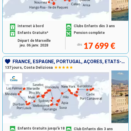
Internet à bord
Clubs Enfants dès 3 ans
Enfants Gratuits*
Pension complète
Départ de Marseille
17 699 €
dès
jeu. 06 janv. 2028
FRANCE, ESPAGNE, PORTUGAL, AÇORES, ÉTATS-UNIS, FLORIDE (USA), PANAMA, MEXIQUE, ÉTATS-UNIS, HAWAII, NOUVELLE-ZÉLANDE, AUSTRALIE, JAPON, MALAISIE, AFRIQUE DU SUD
137 jours, Costa Deliziosa
Enfants Gratuits jusqu'à 18
Club Enfants dès 3 ans