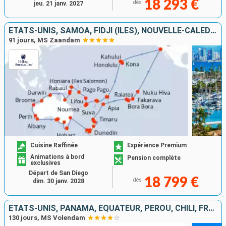
18 293 €
dès
jeu. 21 janv. 2027
ÉTATS-UNIS, SAMOA, FIDJI (ÎLES), NOUVELLE-CALÉDONIE, VANUATU, PAPOUASIE-NOUVELLE-GUINÉE, AUSTRALIE, NOUVELLE-ZÉLANDE, TONGA, FRANCE
91 jours, MS Zaandam
Cuisine Raffinée
Expérience Premium
Animations à bord
Pension complète
exclusives
Départ de San Diego
18 799 €
dès
dim. 30 janv. 2028
ÉTATS-UNIS, PANAMA, ÉQUATEUR, PÉROU, CHILI, FRANCE, SAMOA, FIDJI (ÎLES), NOUVELLE-CALÉDONIE, AUSTRALIE, INDONÉSIE, SINGAPOUR, MALAISIE, THAÏLANDE, SRI LANKA, MALDIVES, MAURICE, AFRIQUE DU SUD, NAMIBIE
130 jours, MS Volendam