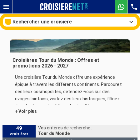
Rechercher une croisière
Nos destinations
Croisières Tour du Monde : Offres et
promotions 2026 - 2027
Mois de départ
Une croisière Tour du Monde offre une expérience
épique à travers les différents continents. Parcourez
Ports
Compagnies
des lieux cosmopolites, détendez-vous sur des
rivages lointains, visitez des lieux historiques, flânez
Rechercher
dans les bazars traditionnels et goûtez aux
+
Voir plus
spécialités gastronomiques des quatre coins du globe.
Naviguez à travers les mers, rencontrez des cultures
d'hier et d'aujourd'hui et composez votre propre saga
49
Vos critères de recherche :
Tour du Monde
croisières
à chaque escale.