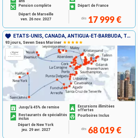
ans
Pension complète
Départ de France
Départ de Marseille
17 999 €
dès
ven. 26 nov. 2027
ÉTATS-UNIS, CANADA, ANTIGUA-ET-BARBUDA, TENERIFE, LANZAROTE, MAROC, PORTUGAL, ESPAGNE, FRANCE, BELGIQUE, PAYS-BAS, ALLEMAGNE, DANEMARK, POLOGNE, LETTONIE, ESTONIE, FINLANDE, SUÈDE, NORVÈGE, ISLANDE, G
93 jours, Seven Seas Mariner
Excursions illimitées
Jusqu'à 45% de remise
offertes
Restaurants de spécialités
Pourboires Inclus
inclus
Départ de New York
68 019 €
dès
jeu. 29 avr. 2027