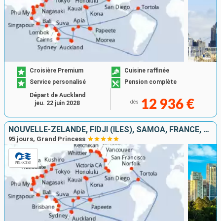
Croisière Premium
Cuisine raffinée
Service personalisé
Pension complète
Départ de Auckland
12 936 €
dès
jeu. 22 juin 2028
NOUVELLE-ZÉLANDE, FIDJI (ÎLES), SAMOA, FRANCE, CANADA, ÉTATS-UNIS, JAPON, TAÏWAN, CHINE, VIETNAM, SINGAPOUR, INDONÉSIE, TORTOLA, AUSTRALIE
95 jours, Grand Princess