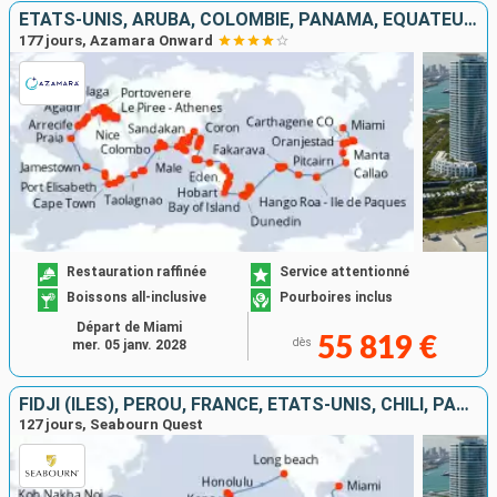
ÉTATS-UNIS, ARUBA, COLOMBIE, PANAMA, ÉQUATEUR, PÉROU, CHILI, ROYAUME-UNI, NOUVELLE-ZÉLANDE, AUSTRALIE, INDONÉSIE, MALAISIE, PHILIPPINES, CHINE, VIETNAM, THAÏLANDE, SINGAPOUR, SRI LANKA, INDE, MALDIVES
177 jours, Azamara Onward
Restauration raffinée
Service attentionné
Boissons all-inclusive
Pourboires inclus
Départ de Miami
55 819 €
dès
mer. 05 janv. 2028
FIDJI (ÎLES), PÉROU, FRANCE, ÉTATS-UNIS, CHILI, PANAMA, AUSTRALIE, NOUVELLE-ZÉLANDE, NOUVELLE-CALÉDONIE, TONGA, ÎLES COOK, SAMOA, VANUATU, ÉQUATEUR, THAÏLANDE, PAPOUASIE-NOUVELLE-GUINÉE
127 jours, Seabourn Quest