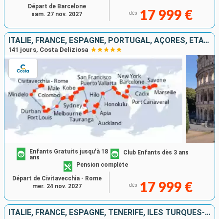
Départ de Barcelone
17 999 €
dès
sam. 27 nov. 2027
ITALIE, FRANCE, ESPAGNE, PORTUGAL, AÇORES, ÉTATS-UNIS, FLORIDE (USA), PANAMA, ÉTATS-UNIS, HAWAII, NOUVELLE-ZÉLANDE, AUSTRALIE, JAPON, MALAISIE, AFRIQUE DU SUD
141 jours, Costa Deliziosa
Enfants Gratuits jusqu'à 18
Club Enfants dès 3 ans
ans
Pension complète
Départ de Civitavecchia - Rome
17 999 €
dès
mer. 24 nov. 2027
ITALIE, FRANCE, ESPAGNE, TENERIFE, ÎLES TURQUES-ET-CAÏQUES, BAHAMAS, PANAMA, ÉQUATEUR, PÉROU, CHILI, ROYAUME-UNI, TONGA, NOUVELLE-CALÉDONIE, NOUVELLE-ZÉLANDE, AUSTRALIE, INDONÉSIE, VIETNAM, THAÏLANDE,