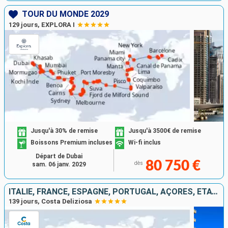
TOUR DU MONDE 2029
129 jours, EXPLORA I
Jusqu'à 30% de remise
Jusqu'à 3500€ de remise
Boissons Premium incluses
Wi-fi inclus
Départ de Dubai
80 750 €
dès
sam. 06 janv. 2029
ITALIE, FRANCE, ESPAGNE, PORTUGAL, AÇORES, ÉTATS-UNIS, FLORIDE (USA), PANAMA, ÉTATS-UNIS, HAWAII, NOUVELLE-ZÉLANDE, AUSTRALIE, JAPON, MALAISIE, AFRIQUE DU SUD
139 jours, Costa Deliziosa