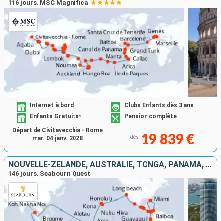
116 jours, MSC Magnifica
Internet à bord
Clubs Enfants dès 3 ans
Enfants Gratuits*
Pension complète
Départ de Civitavecchia - Rome
19 839 €
dès
mar. 04 janv. 2028
NOUVELLE-ZÉLANDE, AUSTRALIE, TONGA, PANAMA, FRANCE, VANUATU, ÉQUATEUR, SAMOA, MEXIQUE, CHILI, ÉTATS-UNIS, ÎLES COOK, PÉROU, COSTA RICA, THAÏLANDE, PAPOUASIE-NOUVELLE-GUINÉE, COLOMBIE, FIDJI (ÎLES), GU
146 jours, Seabourn Quest