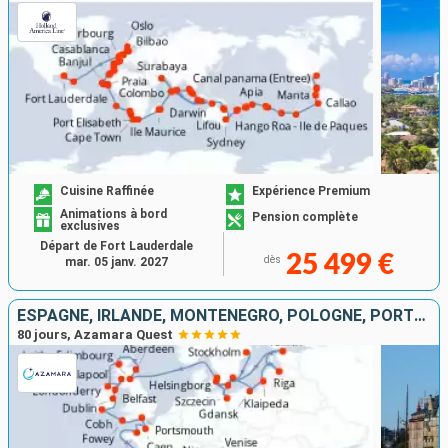
Cuisine Raffinée
Expérience Premium
Animations à bord
Pension complète
exclusives
Départ de Fort Lauderdale
25 499 €
dès
mar. 05 janv. 2027
ESPAGNE, IRLANDE, MONTÉNÉGRO, POLOGNE, PORTUGAL, DANEMARK, FRANCE, GRÈCE, SUÈDE, ITALIE, CROATIE, SLOVÉNIE, ROYAUME-UNI, LETTONIE, LITUANIE, GIBRALTAR, ESTONIE
80 jours, Azamara Quest