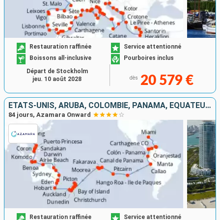
Restauration raffinée
Service attentionné
Boissons all-inclusive
Pourboires inclus
Départ de Stockholm
20 579 €
dès
jeu. 10 août 2028
ÉTATS-UNIS, ARUBA, COLOMBIE, PANAMA, ÉQUATEUR, PÉROU, CHILI, ROYAUME-UNI, FRANCE, NOUVELLE-ZÉLANDE, AUSTRALIE, INDONÉSIE, MALAISIE, PHILIPPINES, CHINE
84 jours, Azamara Onward
Restauration raffinée
Service attentionné