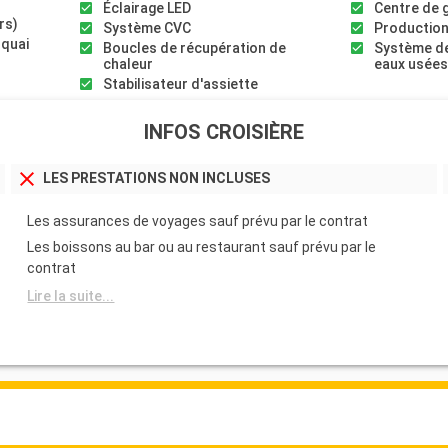
Éclairage LED
Centre de 
rs)
Système CVC
Production
 quai
Boucles de récupération de
Système de
chaleur
eaux usée
Stabilisateur d'assiette
INFOS CROISIÈRE
LES PRESTATIONS NON INCLUSES
Les assurances de voyages sauf prévu par le contrat
Les boissons au bar ou au restaurant sauf prévu par le
contrat
Lire la suite...