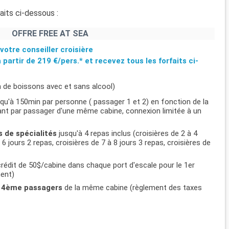
aits ci-dessous :
OFFRE FREE AT SEA
votre conseiller croisière
à partir de
219 €/pers.*
et recevez tous les forfaits ci-
n de boissons avec et sans alcool)
usqu'à 150min par personne ( passager 1 et 2) en fonction de la
ifiant par passager d'une même cabine, connexion limitée à un
s de spécialités
jusqu'à 4 repas inclus (croisières de 2 à 4
 6 jours 2 repas, croisières de 7 à 8 jours 3 repas, croisières de
rédit de 50$/cabine dans chaque port d'escale pour le 1er
ment)
et 4ème passagers
de la même cabine (règlement des taxes