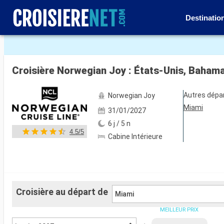
Destinatio
Voir les 42 autres photos
Croisière Norwegian Joy : États-Unis, Baham
Autres dépa
Norwegian Joy
Miami
31/01/2027
6 j / 5 n
4.5/5
Cabine Intérieure
Croisière au départ de
Miami
MEILLEUR PRIX