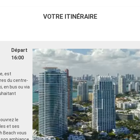
VOTRE ITINÉRAIRE
Départ
16:00
e, est
res du centre-
, en bus ou via
uhaitant
couvrez le
les et ses
uth Beach vous
t son ambiance