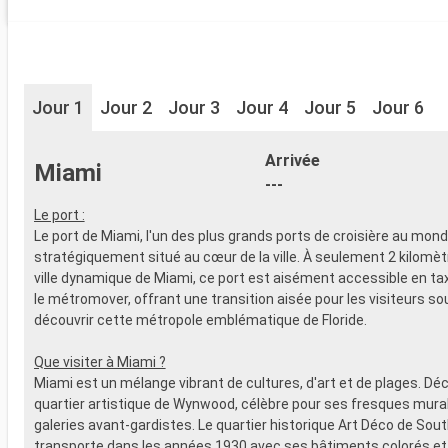
Jour 1
Jour 2
Jour 3
Jour 4
Jour 5
Jour 6
Arrivée
Miami
---
Le port :
Le port de Miami, l'un des plus grands ports de croisière au mond
stratégiquement situé au cœur de la ville. À seulement 2 kilomèt
ville dynamique de Miami, ce port est aisément accessible en taxi
le métromover, offrant une transition aisée pour les visiteurs so
découvrir cette métropole emblématique de Floride.
Que visiter à Miami ?
Miami est un mélange vibrant de cultures, d'art et de plages. Dé
quartier artistique de Wynwood, célèbre pour ses fresques mura
galeries avant-gardistes. Le quartier historique Art Déco de So
transporte dans les années 1930 avec ses bâtiments colorés e