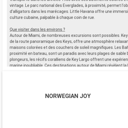
vintage. Le parc national des Everglades, à proximité, permet l'o
d'alligators dans les marécages. Little Havana offre une immersi
culture cubaine, palpable à chaque coin de rue.
Que visiter dans les environs ?
Autour de Miami, de nombreuses excursions sont possibles. Key
de la route panoramique des Keys, offre une atmosphère relaxan
maisons colorées et des couchers de soleil magnifiques. Les B
proximité en bateau, sont un paradis avec leurs plages de sable b
plongeurs, les récifs coralliens de Key Largo offrent une expérie
marine inoubliable. Ces destinations autour de Miami révèlent la
naturelle et la diversité culturelle de la région.
NORWEGIAN JOY