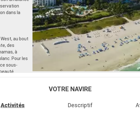
bservation
on dans la
 West, au bout
te, des
ahamas, à
lanc. Pour les
nce sous-
 beauté
VOTRE NAVIRE
Activités
Descriptif
A