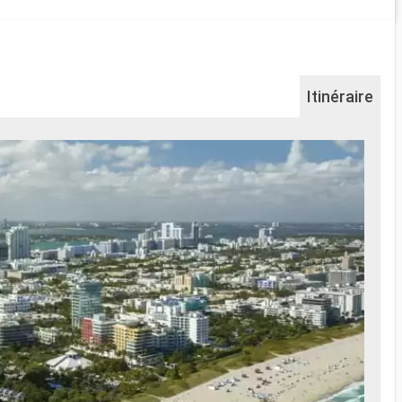
Itinéraire
Na