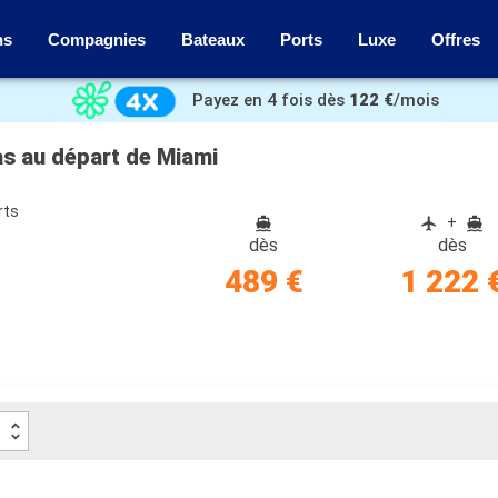
ns
Compagnies
Bateaux
Ports
Luxe
Offres
Payez en 4 fois dès
122 €
/mois
as au départ de Miami
rts
+
dès
dès
489 €
1 222 