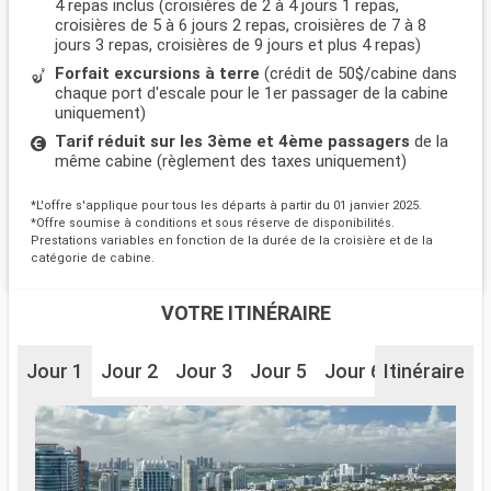
4 repas inclus (croisières de 2 à 4 jours 1 repas,
croisières de 5 à 6 jours 2 repas, croisières de 7 à 8
jours 3 repas, croisières de 9 jours et plus 4 repas)
Forfait excursions à terre
(crédit de 50$/cabine dans
chaque port d'escale pour le 1er passager de la cabine
uniquement)
Tarif réduit sur les 3ème et 4ème passagers
de la
même cabine (règlement des taxes uniquement)
*L'offre s'applique pour tous les départs à partir du 01 janvier 2025.
*Offre soumise à conditions et sous réserve de disponibilités.
Prestations variables en fonction de la durée de la croisière et de la
catégorie de cabine.
VOTRE ITINÉRAIRE
Jour 1
Jour 2
Jour 3
Jour 5
Jour 6
Itinéraire
Jour 7
J