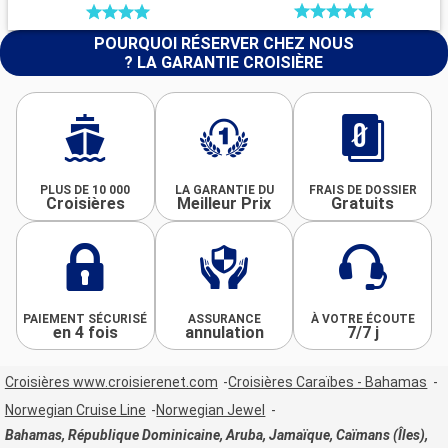
POURQUOI RÉSERVER CHEZ NOUS
? LA GARANTIE CROISIÈRE
PLUS DE 10 000
LA GARANTIE DU
FRAIS DE DOSSIER
Croisières
Meilleur Prix
Gratuits
PAIEMENT SÉCURISÉ
ASSURANCE
À VOTRE ÉCOUTE
en 4 fois
annulation
7/7 j
Croisières www.croisierenet.com
Croisières Caraïbes - Bahamas
Norwegian Cruise Line
Norwegian Jewel
Bahamas, République Dominicaine, Aruba, Jamaïque, Caïmans (Îles),