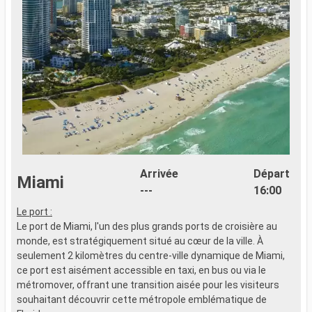
Arrivée
Départ
Miami
---
16:00
Le port :
G
Le port de Miami, l'un des plus grands ports de croisière au
monde, est stratégiquement situé au cœur de la ville. À
seulement 2 kilomètres du centre-ville dynamique de Miami,
C
ce port est aisément accessible en taxi, en bus ou via le
p
métromover, offrant une transition aisée pour les visiteurs
V
souhaitant découvrir cette métropole emblématique de
b