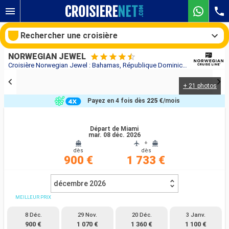
Rechercher une croisière
NORWEGIAN JEWEL
Croisière Norwegian Jewel : Bahamas, République Dominicaine, Aruba, Jamaïque, Caïmans (Îles), États-Unis au départ de Miami
+ 21 photos
Nos destinations
Payez en 4 fois dès
225 €
/mois
Mois de départ
Départ de Miami
mar. 08 déc. 2026
Ports
Compagnies
+
dès
dès
900 €
1 733 €
Rechercher
décembre 2026
MEILLEUR PRIX
8 Déc.
29 Nov.
20 Déc.
3 Janv.
900 €
1 070 €
1 360 €
1 100 €