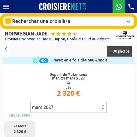
Rechercher une croisière
NORWEGIAN JADE
Croisière Norwegian Jade : Japon, Corée du Sud au départ de Yokohama
+ 30 photos
Nos destinations
Payez en 4 fois dès
580 €
/mois
Mois de départ
Départ de Yokohama
mar. 23 mars 2027
Ports
Compagnies
dès
2 320 €
Rechercher
mars 2027
MEILLEUR PRIX
23 Mars
2 320 €