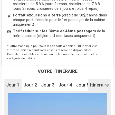
croisières de 5 à 6 jours 2 repas, croisières de 7 à 8
jours 3 repas, croisières de 9 jours et plus 4 repas)
Forfait excursions à terre
(crédit de 50$/cabine dans
chaque port d'escale pour le 1er passager de la cabine
uniquement)
Tarif réduit sur les 3ème et 4ème passagers
de la
même cabine (règlement des taxes uniquement)
*L'offre s'applique pour tous les départs à partir du 01 janvier 2025.
*Offre soumise à conditions et sous réserve de disponibilités.
Prestations variables en fonction de la durée de la croisière et de la
catégorie de cabine.
VOTRE ITINÉRAIRE
Jour 1
Jour 2
Jour 3
Jour 4
Jour 5
Itinéraire
Jour 6
J