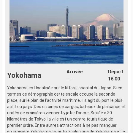
Arrivée
Départ
Yokohama
---
16:00
Yokohama est localisée sur le littoral oriental du Japon. Si en
E
termes de démographie cette escale occupe la seconde
d
place, sur le plan de l'activité maritime, il s'agit du port le plus
r
actif du pays. Des dizaines de cargos, bateaux de plaisance et
d
unités de croisières viennent y jeter l'ancre. Située à 30
S
kilomètres de Tokyo, la ville est un centre touristique de
p
premier ordre. Entre autres attractions à ne pas manquer
e
en croisière Yokohama, le jardin zoologique de Yokohama et le
e