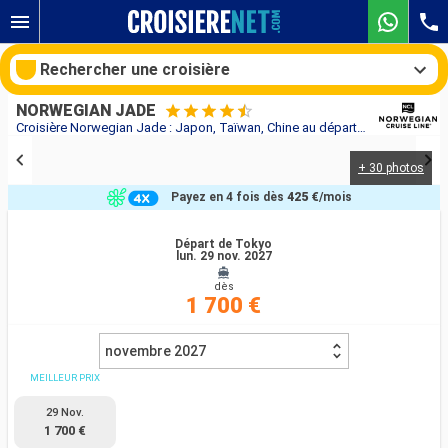
Rechercher une croisière
NORWEGIAN JADE
Croisière Norwegian Jade : Japon, Taïwan, Chine au départ de Tokyo
+ 30 photos
Nos destinations
Payez en 4 fois dès
425 €
/mois
Mois de départ
Départ de Tokyo
lun. 29 nov. 2027
Ports
Compagnies
dès
1 700 €
Rechercher
novembre 2027
MEILLEUR PRIX
29 Nov.
1 700 €