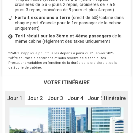
croisières de 5 à 6 jours 2 repas, croisières de 7 à 8
jours 3 repas, croisières de 9 jours et plus 4 repas)
Forfait excursions à terre
(crédit de 50$/cabine dans
chaque port d'escale pour le 1er passager de la cabine
uniquement)
Tarif réduit sur les 3ème et 4ème passagers
de la
même cabine (règlement des taxes uniquement)
*L'offre s'applique pour tous les départs à partir du 01 janvier 2025.
*Offre soumise à conditions et sous réserve de disponibilités.
Prestations variables en fonction de la durée de la croisière et de la
catégorie de cabine.
VOTRE ITINÉRAIRE
Jour 1
Jour 2
Jour 3
Jour 4
Jour 5
Itinéraire
Jour 6
J