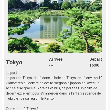
Arrivée
Départ
Tokyo
---
16:00
Le port :
E
Le port de Tokyo, situé dans la baie de Tokyo, est à environ 10
d
kilomètres du centre de cette mégapole japonaise. Avec un
r
accès aisé grâce aux trains et bus, ce port est un point de
d
départ excellent pour s'immerger dans la l'effervescence de
S
Tokyo et de sa région, le Kantō.
p
e
Que visiter à Tokyo ?
e