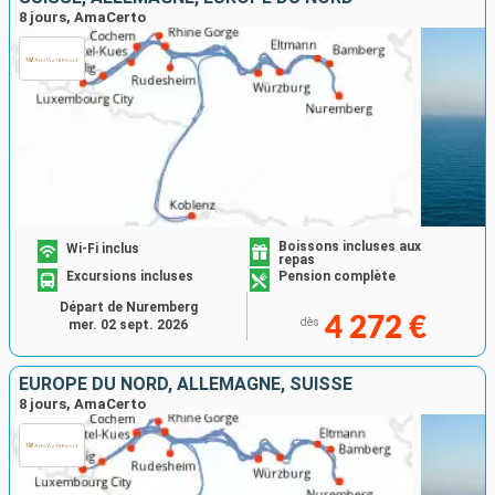
8 jours, AmaCerto
Boissons incluses aux
Wi-Fi inclus
repas
Excursions incluses
Pension complète
Départ de Nuremberg
4 272 €
dès
mer. 02 sept. 2026
EUROPE DU NORD, ALLEMAGNE, SUISSE
8 jours, AmaCerto