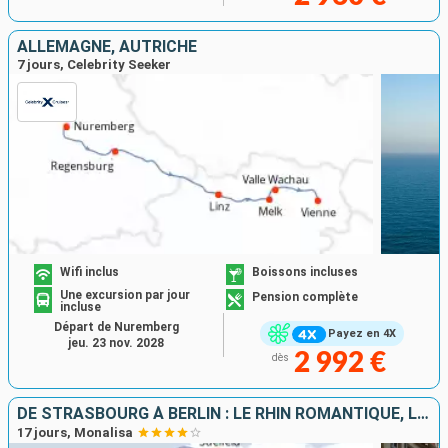
ALLEMAGNE, AUTRICHE
7 jours, Celebrity Seeker
Wifi inclus
Boissons incluses
Une excursion par jour
Pension complète
incluse
Départ de Nuremberg
Payez en 4X
jeu. 23 nov. 2028
2 992 €
dès
DE STRASBOURG À BERLIN : LE RHIN ROMANTIQUE, LA HOLLANDE ET L'ELBE EN CROISIÈRE
17 jours, Monalisa