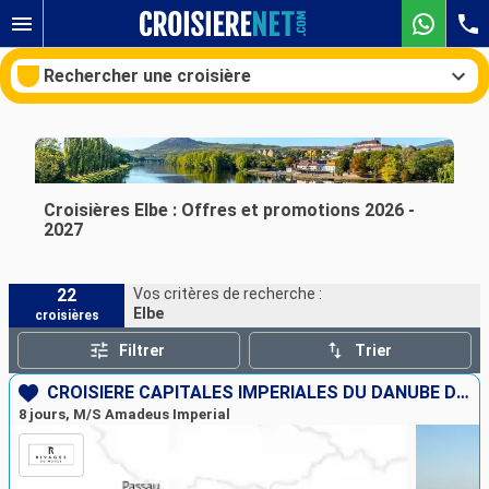
Rechercher une croisière
Nos destinations
Croisières Elbe : Offres et promotions 2026 -
2027
Mois de départ
22
Vos critères de recherche :
Ports
Compagnies
Elbe
croisières
Rechercher
Filtrer
Trier
CROISIÈRE CAPITALES IMPÉRIALES DU DANUBE DE BUDAPEST À MUNICH
8 jours, M/S Amadeus Imperial