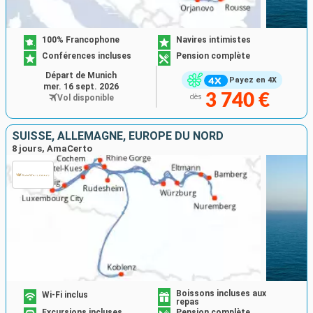
100% Francophone
Navires intimistes
Conférences incluses
Pension complète
Départ de Munich
Payez en 4X
mer. 16 sept. 2026
3 740 €
Vol disponible
dès
SUISSE, ALLEMAGNE, EUROPE DU NORD
8 jours, AmaCerto
Boissons incluses aux
Wi-Fi inclus
repas
Excursions incluses
Pension complète