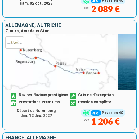
Payez en 4X
sam. 02 oct. 2027
2 089 €
dès
ALLEMAGNE, AUTRICHE
7 jours, Amadeus Star
Navires fluviaux prestigieux
Cuisine d'exception
Prestations Premiums
Pension complète
Départ de Nuremberg
Payez en 4X
dim. 12 déc. 2027
1 206 €
dès
FRANCE, ALLEMAGNE