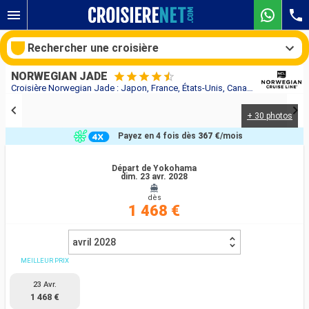
Rechercher une croisière
NORWEGIAN JADE
Croisière Norwegian Jade : Japon, France, États-Unis, Canada au départ de Yokohama
+ 30 photos
Nos destinations
Payez en 4 fois dès
367 €
/mois
Mois de départ
Départ de Yokohama
dim. 23 avr. 2028
Ports
Compagnies
dès
1 468 €
Rechercher
avril 2028
MEILLEUR PRIX
23 Avr.
1 468 €