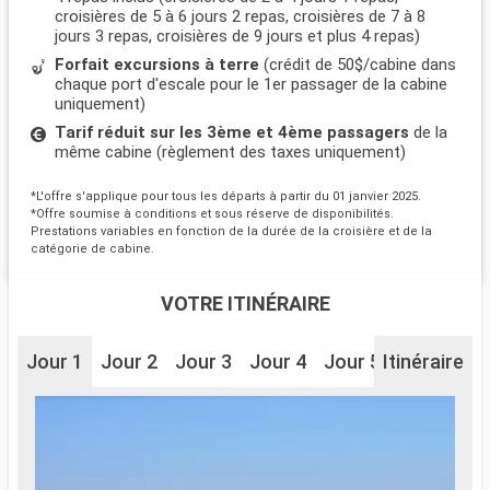
croisières de 5 à 6 jours 2 repas, croisières de 7 à 8
jours 3 repas, croisières de 9 jours et plus 4 repas)
Forfait excursions à terre
(crédit de 50$/cabine dans
chaque port d'escale pour le 1er passager de la cabine
uniquement)
Tarif réduit sur les 3ème et 4ème passagers
de la
même cabine (règlement des taxes uniquement)
*L'offre s'applique pour tous les départs à partir du 01 janvier 2025.
*Offre soumise à conditions et sous réserve de disponibilités.
Prestations variables en fonction de la durée de la croisière et de la
catégorie de cabine.
VOTRE ITINÉRAIRE
Jour 1
Jour 2
Jour 3
Jour 4
Jour 5
Itinéraire
Jour 6
J