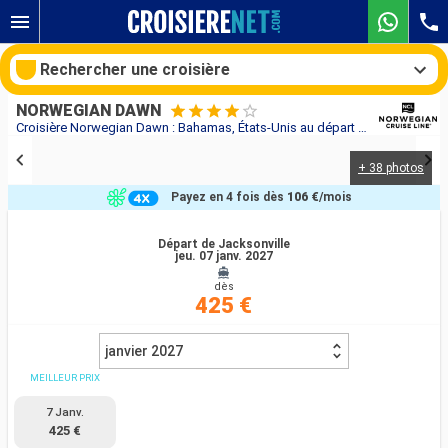
Rechercher une croisière
NORWEGIAN DAWN
Croisière Norwegian Dawn : Bahamas, États-Unis au départ de Jacksonville
+ 38 photos
Nos destinations
Payez en 4 fois dès
106 €
/mois
Mois de départ
Départ de Jacksonville
jeu. 07 janv. 2027
Ports
Compagnies
dès
425 €
Rechercher
janvier 2027
MEILLEUR PRIX
7 Janv.
425 €