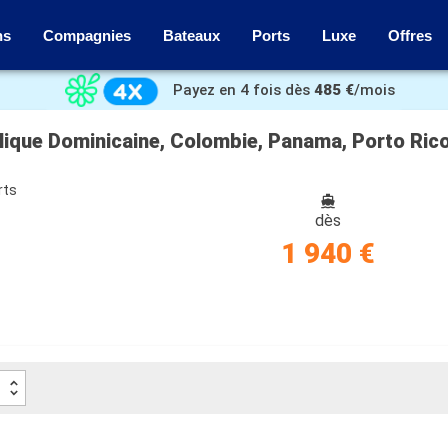
ns
Compagnies
Bateaux
Ports
Luxe
Offres
Payez en 4 fois dès
485 €
/mois
blique Dominicaine, Colombie, Panama, Porto Ri
rts
dès
1 940 €