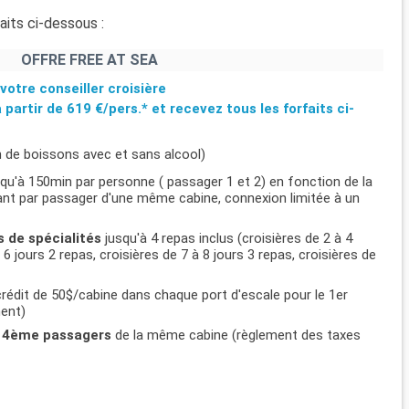
aits ci-dessous :
OFFRE FREE AT SEA
votre conseiller croisière
à partir de
619 €/pers.*
et recevez tous les forfaits ci-
n de boissons avec et sans alcool)
usqu'à 150min par personne ( passager 1 et 2) en fonction de la
ifiant par passager d'une même cabine, connexion limitée à un
s de spécialités
jusqu'à 4 repas inclus (croisières de 2 à 4
 6 jours 2 repas, croisières de 7 à 8 jours 3 repas, croisières de
rédit de 50$/cabine dans chaque port d'escale pour le 1er
ment)
et 4ème passagers
de la même cabine (règlement des taxes