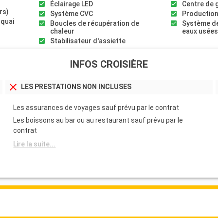
Éclairage LED
Centre de 
rs)
Système CVC
Production
 quai
Boucles de récupération de
Système de
chaleur
eaux usée
Stabilisateur d'assiette
INFOS CROISIÈRE
LES PRESTATIONS NON INCLUSES
Les assurances de voyages sauf prévu par le contrat
Les boissons au bar ou au restaurant sauf prévu par le
contrat
Lire la suite...