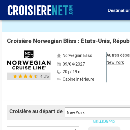
Destinatio
Voir les 58 autres photos
Croisière Norwegian Bliss : États-Unis, Répu
Autres dépa
Norwegian Bliss
New York
09/04/2027
20 j / 19 n
4.3/5
Cabine Intérieure
Croisière au départ de
New York
MEILLEUR PRIX