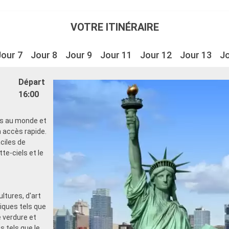
VOTRE ITINÉRAIRE
Jour 7
Jour 8
Jour 9
Jour 11
Jour 12
Jour 13
Jo
Départ
16:00
es au monde et
 accès rapide.
ciles de
tte-ciels et le
ltures, d'art
iques tels que
 verdure et
 tels que le