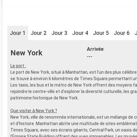
Jour 1
Jour 2
Jour 3
Jour 4
Jour 5
Jour 6
Arrivée
New York
---
Le port :
Le port de New York, situé à Manhattan, est l'un des plus célèbr
se trouve à environ 6 kilomètres de Times Square permettant un
Les taxis, les bus et le métro de New York offrent des moyens fa
rejoindre le centre-ville et d'explorer la diversité culturelle, les gra
patrimoine historique de New York.
Que visiter à New York ?
New York, ville de renommée internationale, est un mélange de cu
et d'histoire. Manhattan abrite une multitude de sites emblémat
Times Square, avec ses écrans géants, Central Park, un oasis de
l'Empire State Building offrant des vues imprenables. Les musées