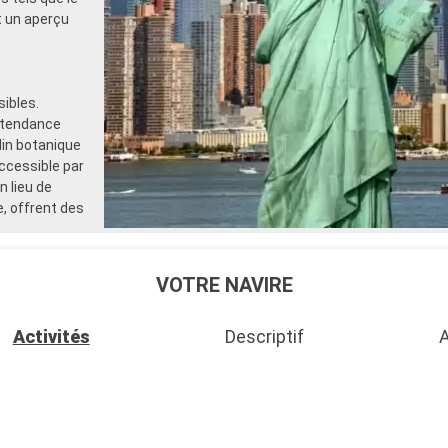
t un aperçu
ibles.
s tendance
din botanique
accessible par
n lieu de
e, offrent des
VOTRE NAVIRE
Activités
Descriptif
A