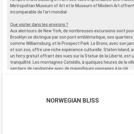
Metropolitan Museum of Art et le Museum of Modern Art offren
incomparable de l'art mondial.
Que visiter dans les environs ?
Aux alentours de New York, de nombreuses excursions sont poss
Brooklyn se distingue par son pont emblématique, ses quartier
comme Williamsburg, et le Prospect Park. Le Bronx, avec son jar
et son zoo, offre une riche expérience culturelle. Staten Island, 
un ferry gratuit offrant des vues sur la Statue de la Liberté, est u
tranquillité. Les montagnes Catskills, à quelques heures de la vill
sentiers de randonnée avec de magnifiques paysages à la clé.
NORWEGIAN BLISS