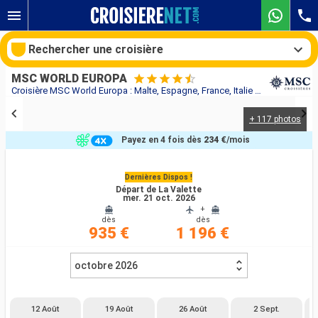
Rechercher une croisière
MSC WORLD EUROPA
Croisière MSC World Europa : Malte, Espagne, France, Italie au départ de La Valette
+ 117 photos
Nos destinations
Payez en 4 fois dès
234 €
/mois
Mois de départ
Dernières Dispos !
Départ de La Valette
Ports
Compagnies
mer. 21 oct. 2026
+
dès
dès
Rechercher
935 €
1 196 €
octobre 2026
12 Août
19 Août
26 Août
2 Sept.