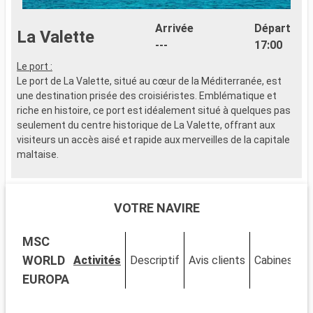
Arrivée
Départ
La Valette
---
17:00
Le port :
Le port de La Valette, situé au cœur de la Méditerranée, est
une destination prisée des croisiéristes. Emblématique et
riche en histoire, ce port est idéalement situé à quelques pas
seulement du centre historique de La Valette, offrant aux
visiteurs un accès aisé et rapide aux merveilles de la capitale
maltaise.
Que visiter à La Valette ?
Inscrite au patrimoine mondial de l'UNESCO, La Valette est une
VOTRE NAVIRE
cité d'art et d'histoire. Explorez la co-cathédrale Saint-Jean,
un bijou baroque, et le Palais des Grands Maîtres, reflet de
MSC
l'histoire chevaleresque de Malte. Les jardins d'Upper Barrakka
offrent une vue spectaculaire sur le Grand Port. La ville
WORLD
Activités
Descriptif
Avis clients
Cabines
propose aussi une scène culturelle diversifiée avec des
EUROPA
musées tels que le Musée national d'archéologie et la Maison
de la Valette, qui retrace l'histoire urbaine.