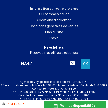
Information sur votre croisiere
Qui sommes nous?
Questions fréquentes
Conditions générales de ventes
Plan du site
Emploi
Newsletters
Recevez nos offres exclusives
EMAIL*
OK
Agence de voyage spécialisée croisière - CRUISELINE
16 rue du gabian Les flots bleus MC 98 000 Monaco SAM au Capital de 150 000 €
Contact tel : (00) 377 97 97 84 50
N° RCI: 05S04380 - Récépissé CCIN n°2007-01231/2007-01232
Garantie financière Groupama N° police 4000717380/0
N° TVA FR. 44 0000 70 465 - RC RSA de 4 000 000 €
© CRUISELINE 2026 - all rights reserved
134 € /nuit
Voir les disponibilités