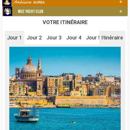
VOTRE ITINÉRAIRE
Jour 1
Jour 2
Jour 3
Jour 4
Jour 5
Itinéraire
Jour 6
J